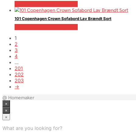
Bedste pris hos Andlight.dk
101 Copenhagen Crown Sofabord Lav Brændt Sort
Bedste pris hos Andlight.dk
1
2
3
4
…
201
202
203
→
@ Homemaker
×
×
×
What are you looking for?