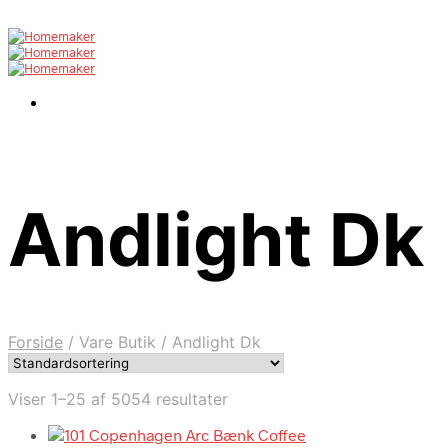
Andlight Dk
Forside
/
Vare Butik
/
Andlight Dk
Viser 1–25 af 5054 resultater