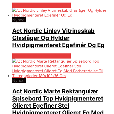
Bedste pris hos Boboonline.dk
Nyhed!
Act Nordic Linley Vitrineskab
Glaslåger Og Hylder
Hvidpigmenteret Egefinér Og Eg
Bedste pris hos Boboonline.dk
Nyhed!
Act Nordic Marte Rektangulær
Spisebord Top Hvidpigmenteret
Olieret Egefiner Stel
Hvidpigmenteret Olieret Eg Med