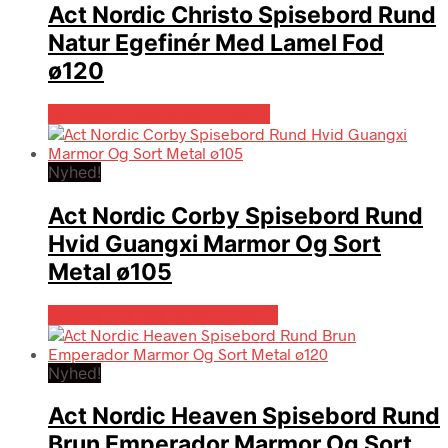
Act Nordic Christo Spisebord Rund
Natur Egefinér Med Lamel Fod
ø120
På Udsalg hos Boboonline.dk
Nyhed!
Act Nordic Corby Spisebord Rund
Hvid Guangxi Marmor Og Sort
Metal ø105
Bedste pris hos Boboonline.dk
Nyhed!
Act Nordic Heaven Spisebord Rund
Brun Emperador Marmor Og Sort