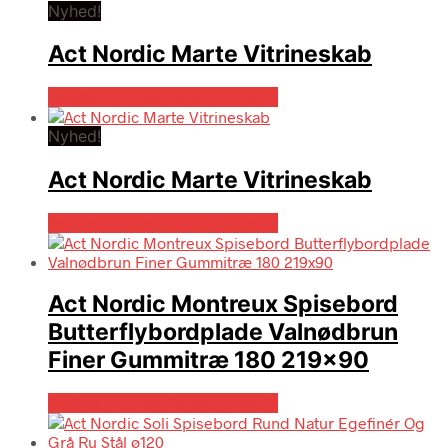
Nyhed!
Act Nordic Marte Vitrineskab
Bedste pris hos Boboonline.dk
Nyhed!
Act Nordic Marte Vitrineskab
Bedste pris hos Boboonline.dk
Act Nordic Montreux Spisebord
Butterflybordplade Valnødbrun
Finer Gummitræ 180 219×90
Bedste pris hos Boboonline.dk