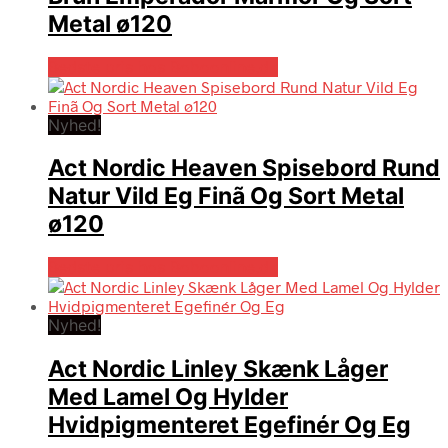
Metal ø120
Bedste pris hos Boboonline.dk
Nyhed!
Act Nordic Heaven Spisebord Rund
Natur Vild Eg Finã Og Sort Metal
ø120
Bedste pris hos Boboonline.dk
Nyhed!
Act Nordic Linley Skænk Låger
Med Lamel Og Hylder
Hvidpigmenteret Egefinér Og Eg