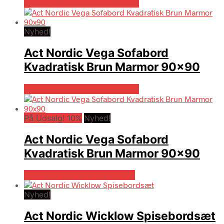
Bedste pris hos Boboonline.dk
Nyhed!
Act Nordic Vega Sofabord
Kvadratisk Brun Marmor 90×90
Bedste pris hos Boboonline.dk
På Udsalg! 10%
Nyhed!
Act Nordic Vega Sofabord
Kvadratisk Brun Marmor 90×90
På Udsalg hos Boboonline.dk
Nyhed!
Act Nordic Wicklow Spisebordsæt