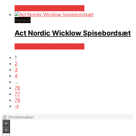
Bedste pris hos Boboonline.dk
Nyhed!
Act Nordic Wicklow Spisebordsæt
Bedste pris hos Boboonline.dk
1
2
3
4
…
76
77
78
→
@ Homemaker
×
×