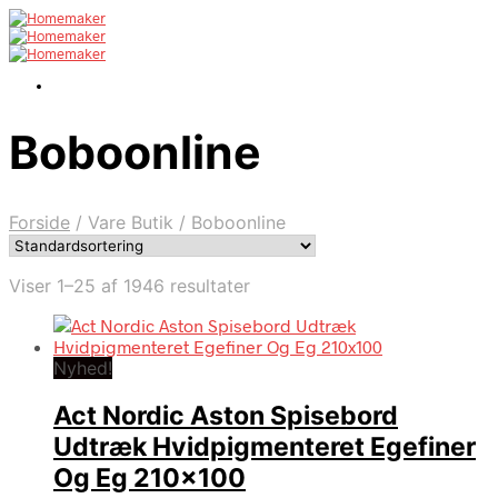
Boboonline
Forside
/
Vare Butik
/
Boboonline
Viser 1–25 af 1946 resultater
Nyhed!
Act Nordic Aston Spisebord
Udtræk Hvidpigmenteret Egefiner
Og Eg 210×100