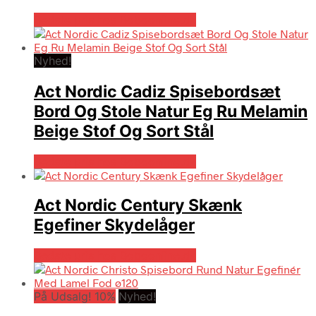
Bedste pris hos Boboonline.dk
Nyhed!
Act Nordic Cadiz Spisebordsæt
Bord Og Stole Natur Eg Ru Melamin
Beige Stof Og Sort Stål
Bedste pris hos Boboonline.dk
Act Nordic Century Skænk
Egefiner Skydelåger
Bedste pris hos Boboonline.dk
På Udsalg! 10%
Nyhed!