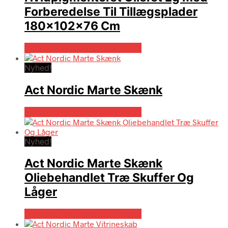
Forberedelse Til Tillægsplader
180x102x76 Cm
Bedste pris hos Boboonline.dk
Nyhed!
Act Nordic Marte Skænk
Bedste pris hos Boboonline.dk
Nyhed!
Act Nordic Marte Skænk
Oliebehandlet Træ Skuffer Og
Låger
Bedste pris hos Boboonline.dk