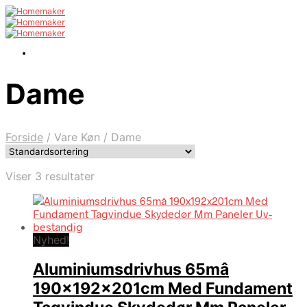
Dame
Forside
/
Vare Køn
/
Dame
Viser 3 resultater
Nyhed!
Aluminiumsdrivhus 65mâ
190x192x201cm Med Fundament