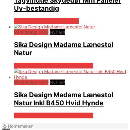
Tagvindue Skydedør Mm Paneler
Uv-bestandig
Bedste pris hos Lammeuld.dk
På Udsalg! 20%
Nyhed!
Sika Design Madame Lænestol
Natur
På Udsalg hos Erling-christensen.dk
På Udsalg! 20%
Nyhed!
Sika Design Madame Lænestol
Natur Inkl B450 Hvid Hynde
På Udsalg hos Erling-christensen.dk
@ Homemaker