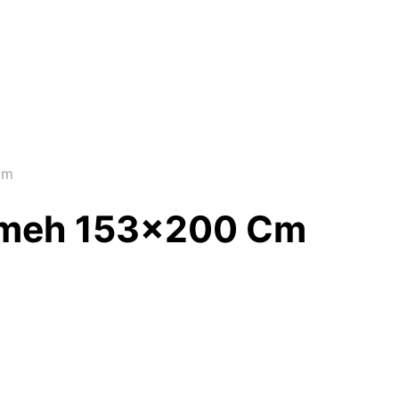
Cm
ameh 153×200 Cm