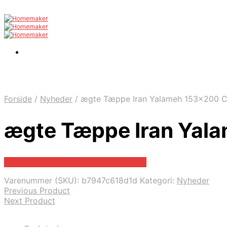
Forside
/
Nyheder
/
ægte Tæppe Iran Yalameh 153×200 
ægte Tæppe Iran Yal
Bedste pris hos Erling-christensen.dk
Varenummer (SKU):
b7947c618d1d
Kategori:
Nyheder
Previous Product
Next Product