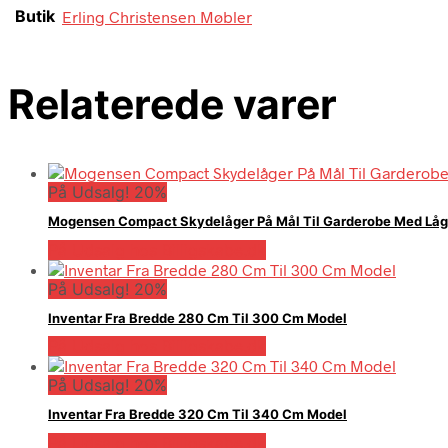
Butik
Erling Christensen Møbler
Relaterede varer
På Udsalg! 20%
Mogensen Compact Skydelåger På Mål Til Garderobe Med Låge
På Udsalg hos Billigskabe.dk
På Udsalg! 20%
Inventar Fra Bredde 280 Cm Til 300 Cm Model
På Udsalg hos Billigskabe.dk
På Udsalg! 20%
Inventar Fra Bredde 320 Cm Til 340 Cm Model
På Udsalg hos Billigskabe.dk