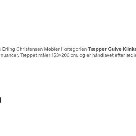
 Erling Christensen Møbler i kategorien
Tæpper Gulve Klin
e nuancer. Tæppet måler 153×200 cm. og er håndlavet efter ædle
n