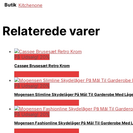
Butik
Kitchenone
Relaterede varer
På Udsalg! 20%
Cassøe Brusesæt Retro Krom
På Udsalg hos Billigskabe.dk
På Udsalg! 20%
Mogensen Slimline Skydelåger På Mål Til Garderobe Med Låge
På Udsalg hos Billigskabe.dk
På Udsalg! 20%
Mogensen Fashionline Skydelåger På Mål Til Garderobe Med L
På Udsalg hos Billigskabe.dk