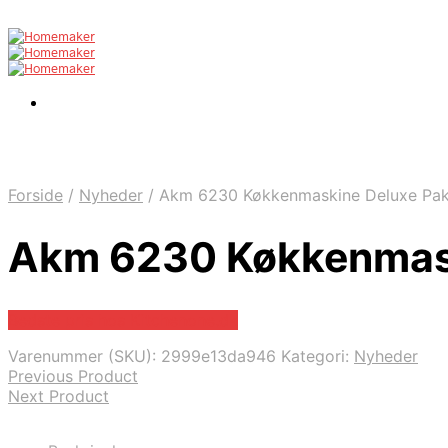
Forside
/
Nyheder
/
Akm 6230 Køkkenmaskine Deluxe Pak
Akm 6230 Køkkenmask
Bedste pris hos Kitchenone.dk
Varenummer (SKU):
2999e13da946
Kategori:
Nyheder
Previous Product
Next Product