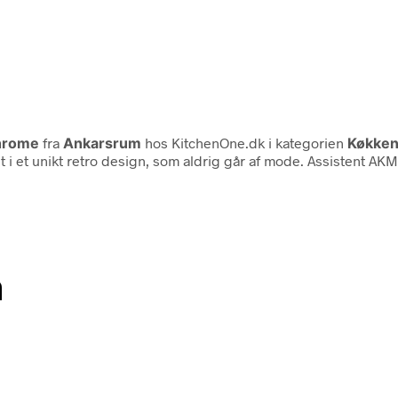
hrome
fra
Ankarsrum
hos KitchenOne.dk i kategorien
Køkken
t i et unikt retro design, som aldrig går af mode. Assistent A
n