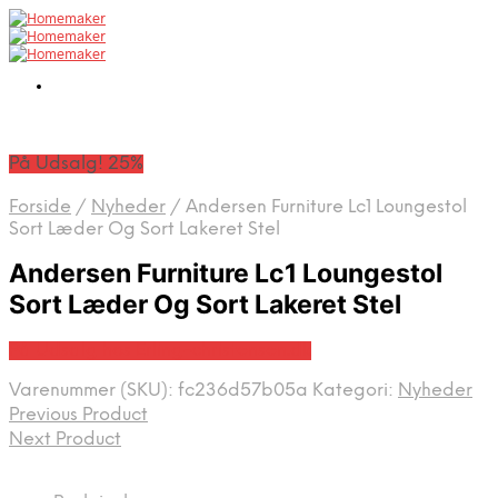
På Udsalg! 25%
Forside
/
Nyheder
/
Andersen Furniture Lc1 Loungestol
Sort Læder Og Sort Lakeret Stel
Andersen Furniture Lc1 Loungestol
Sort Læder Og Sort Lakeret Stel
På Udsalg hos Erling-christensen.dk
Varenummer (SKU):
fc236d57b05a
Kategori:
Nyheder
Previous Product
Next Product