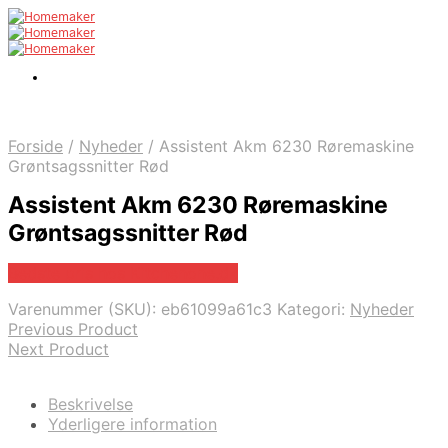
Forside
/
Nyheder
/
Assistent Akm 6230 Røremaskine
Grøntsagssnitter Rød
Assistent Akm 6230 Røremaskine
Grøntsagssnitter Rød
Bedste pris hos Kitchenone.dk
Varenummer (SKU):
eb61099a61c3
Kategori:
Nyheder
Previous Product
Next Product
Beskrivelse
Yderligere information