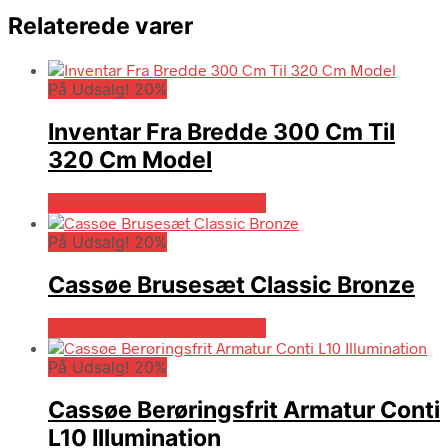
Relaterede varer
På Udsalg! 20%
Inventar Fra Bredde 300 Cm Til
320 Cm Model
På Udsalg hos Billigskabe.dk
På Udsalg! 20%
Cassøe Brusesæt Classic Bronze
På Udsalg hos Billigskabe.dk
På Udsalg! 20%
Cassøe Berøringsfrit Armatur Conti
L10 Illumination