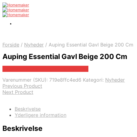
Forside
/
Nyheder
/
Auping Essential Gavl Beige 200 Cm
Auping Essential Gavl Beige 200 Cm
Bedste pris hos Erling-christensen.dk
Varenummer (SKU):
719e8ffc4ed6
Kategori:
Nyheder
Previous Product
Next Product
Beskrivelse
Yderligere information
Beskrivelse