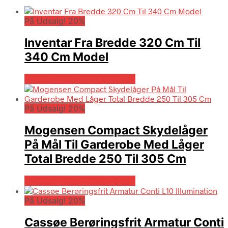
På Udsalg! 20%
Inventar Fra Bredde 320 Cm Til
340 Cm Model
På Udsalg hos Billigskabe.dk
På Udsalg! 20%
Mogensen Compact Skydelåger
På Mål Til Garderobe Med Låger
Total Bredde 250 Til 305 Cm
På Udsalg hos Billigskabe.dk
På Udsalg! 20%
Cassøe Berøringsfrit Armatur Conti