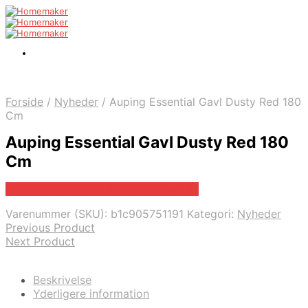
Forside
/
Nyheder
/
Auping Essential Gavl Dusty Red 180
Cm
Auping Essential Gavl Dusty Red 180
Cm
Bedste pris hos Erling-christensen.dk
Varenummer (SKU):
b1c905751191
Kategori:
Nyheder
Previous Product
Next Product
Beskrivelse
Yderligere information