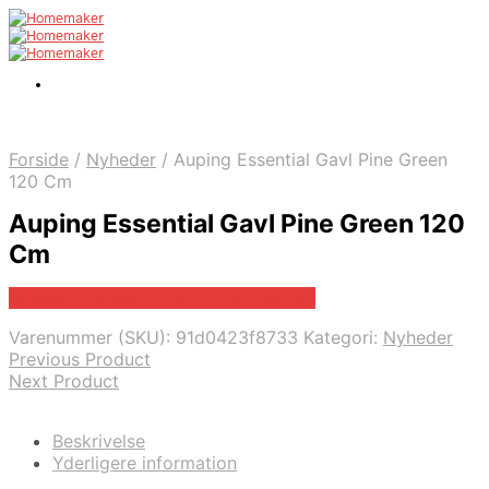
Forside
/
Nyheder
/
Auping Essential Gavl Pine Green
120 Cm
Auping Essential Gavl Pine Green 120
Cm
Bedste pris hos Erling-christensen.dk
Varenummer (SKU):
91d0423f8733
Kategori:
Nyheder
Previous Product
Next Product
Beskrivelse
Yderligere information