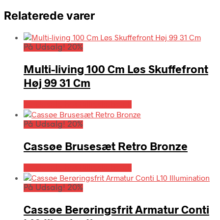
Relaterede varer
På Udsalg! 20%
Multi-living 100 Cm Løs Skuffefront
Høj 99 31 Cm
På Udsalg hos Billigskabe.dk
På Udsalg! 20%
Cassøe Brusesæt Retro Bronze
På Udsalg hos Billigskabe.dk
På Udsalg! 20%
Cassøe Berøringsfrit Armatur Conti