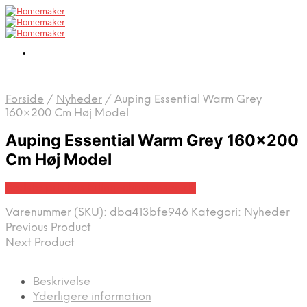
Forside
/
Nyheder
/
Auping Essential Warm Grey
160×200 Cm Høj Model
Auping Essential Warm Grey 160×200
Cm Høj Model
Bedste pris hos Erling-christensen.dk
Varenummer (SKU):
dba413bfe946
Kategori:
Nyheder
Previous Product
Next Product
Beskrivelse
Yderligere information