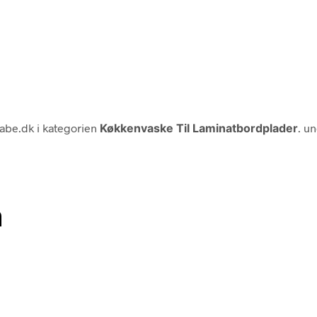
kabe.dk i kategorien
Køkkenvaske Til Laminatbordplader
. u
n