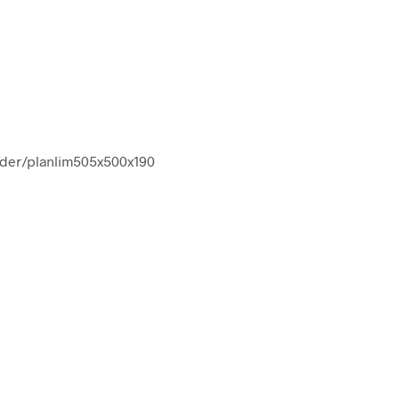
nder/planlim505x500x190