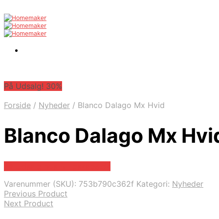
På Udsalg! 30%
Forside
/
Nyheder
/
Blanco Dalago Mx Hvid
Blanco Dalago Mx Hvi
På Udsalg hos Billigskabe.dk
Varenummer (SKU):
753b790c362f
Kategori:
Nyheder
Previous Product
Next Product