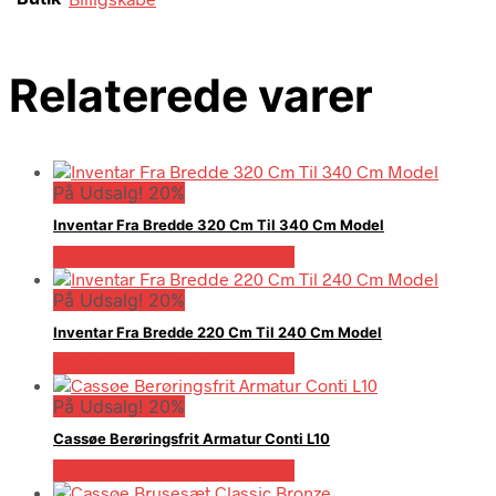
Relaterede varer
På Udsalg! 20%
Inventar Fra Bredde 320 Cm Til 340 Cm Model
På Udsalg hos Billigskabe.dk
På Udsalg! 20%
Inventar Fra Bredde 220 Cm Til 240 Cm Model
På Udsalg hos Billigskabe.dk
På Udsalg! 20%
Cassøe Berøringsfrit Armatur Conti L10
På Udsalg hos Billigskabe.dk