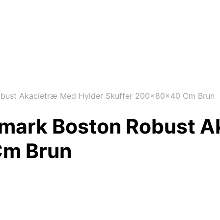
bust Akacietræ Med Hylder Skuffer 200x80x40 Cm Brun
mark Boston Robust A
Cm Brun