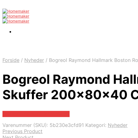
Forside
/
Nyheder
/
Bogreol Raymond Hallmark Boston Ro
Bogreol Raymond Hall
Skuffer 200x80x40 
Bedste pris hos Likehome.dk
Varenummer (SKU):
5b230e3cfd91
Kategori:
Nyheder
Previous Product
Next Product