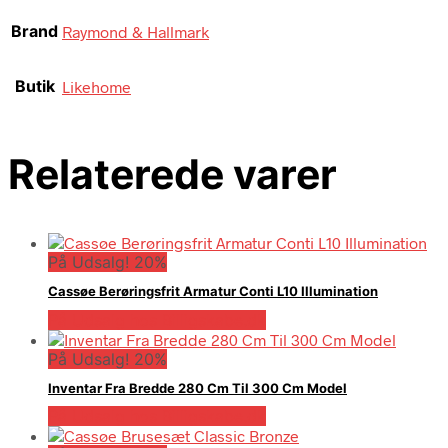
Brand
Raymond & Hallmark
Butik
Likehome
Relaterede varer
På Udsalg! 20%
Cassøe Berøringsfrit Armatur Conti L10 Illumination
På Udsalg hos Billigskabe.dk
På Udsalg! 20%
Inventar Fra Bredde 280 Cm Til 300 Cm Model
På Udsalg hos Billigskabe.dk