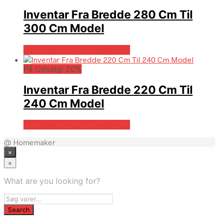
Inventar Fra Bredde 280 Cm Til
300 Cm Model
På Udsalg hos Billigskabe.dk
På Udsalg! 20%
Inventar Fra Bredde 220 Cm Til
240 Cm Model
På Udsalg hos Billigskabe.dk
@ Homemaker
×
×
What are you looking for?