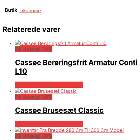
Butik
Likehome
Relaterede varer
På Udsalg! 20%
Cassøe Berøringsfrit Armatur Conti
L10
På Udsalg hos Billigskabe.dk
På Udsalg! 20%
Cassøe Brusesæt Classic
På Udsalg hos Billigskabe.dk
På Udsalg! 20%