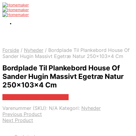
Forside
/
Nyheder
/
Bordplade Til Plankebord House Of
Sander Hugin Massivt Egetræ Natur 250x103x4 Cm
Bordplade Til Plankebord House Of
Sander Hugin Massivt Egetræ Natur
250x103x4 Cm
Bedste pris hos Likehome.dk
Varenummer (SKU):
N/A
Kategori:
Nyheder
Previous Product
Next Product