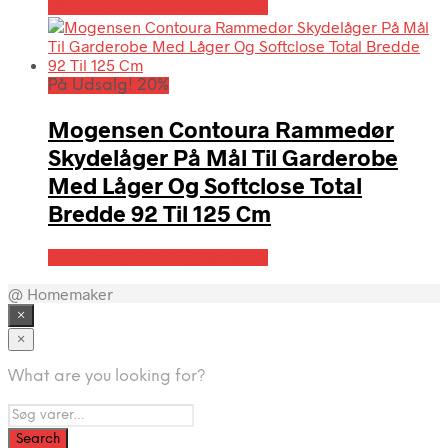
På Udsalg hos Billigskabe.dk
På Udsalg! 20%
Mogensen Contoura Rammedør
Skydelåger På Mål Til Garderobe
Med Låger Og Softclose Total
Bredde 92 Til 125 Cm
På Udsalg hos Billigskabe.dk
@ Homemaker
×
×
What are you looking for?