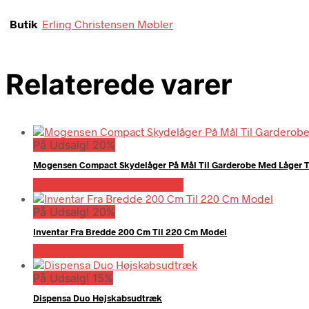
Butik
Erling Christensen Møbler
Relaterede varer
På Udsalg! 20%
Mogensen Compact Skydelåger På Mål Til Garderobe Med Låger T
På Udsalg hos Billigskabe.dk
På Udsalg! 20%
Inventar Fra Bredde 200 Cm Til 220 Cm Model
På Udsalg hos Billigskabe.dk
På Udsalg! 15%
Dispensa Duo Højskabsudtræk