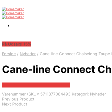
På Udsalg! 15%
Forside
/
Nyheder
/
Cane-line Connect Chaiselong Taupe 
Cane-line Connect Ch
På Udsalg hos Erling-christensen.dk
Varenummer (SKU):
5711877084493
Kategori:
Nyheder
Previous Product
Next Product