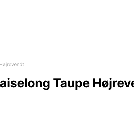
Højrevendt
aiselong Taupe Højrev