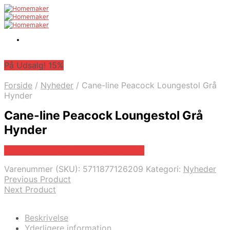
På Udsalg! 15%
Forside
/
Nyheder
/
Cane-line Peacock Loungestol Grå
Hynder
Cane-line Peacock Loungestol Grå
Hynder
På Udsalg hos Erling-christensen.dk
Varenummer (SKU):
5711877126209
Kategori:
Nyheder
Previous Product
Next Product
Beskrivelse
Yderligere information