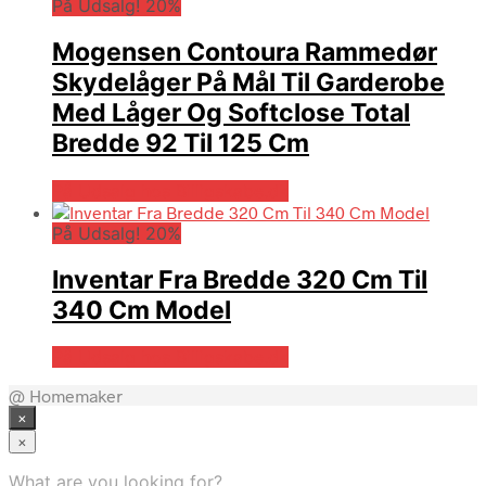
På Udsalg! 20%
Mogensen Contoura Rammedør
Skydelåger På Mål Til Garderobe
Med Låger Og Softclose Total
Bredde 92 Til 125 Cm
På Udsalg hos Billigskabe.dk
På Udsalg! 20%
Inventar Fra Bredde 320 Cm Til
340 Cm Model
På Udsalg hos Billigskabe.dk
@ Homemaker
×
×
What are you looking for?