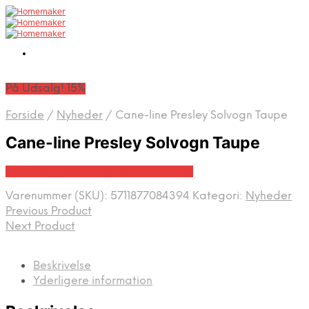
På Udsalg! 15%
Forside
/
Nyheder
/
Cane-line Presley Solvogn Taupe
Cane-line Presley Solvogn Taupe
På Udsalg hos Erling-christensen.dk
Varenummer (SKU):
5711877084394
Kategori:
Nyheder
Previous Product
Next Product
Beskrivelse
Yderligere information