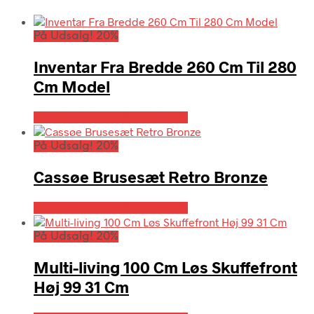
På Udsalg! 20%
Inventar Fra Bredde 260 Cm Til 280
Cm Model
På Udsalg hos Billigskabe.dk
På Udsalg! 20%
Cassøe Brusesæt Retro Bronze
På Udsalg hos Billigskabe.dk
På Udsalg! 20%
Multi-living 100 Cm Løs Skuffefront
Høj 99 31 Cm