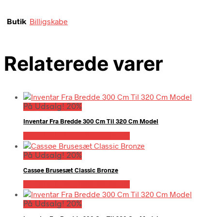
Butik
Billigskabe
Relaterede varer
På Udsalg! 20%
Inventar Fra Bredde 300 Cm Til 320 Cm Model
På Udsalg hos Billigskabe.dk
På Udsalg! 20%
Cassøe Brusesæt Classic Bronze
På Udsalg hos Billigskabe.dk
På Udsalg! 20%