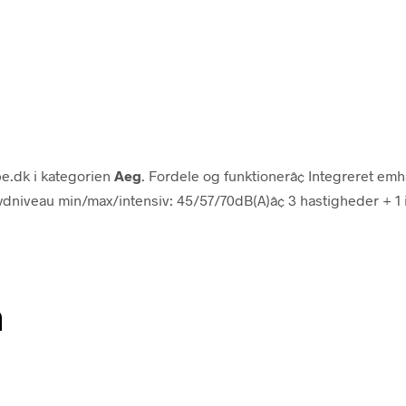
be.dk i kategorien
Aeg
. Fordele og funktionerâ¢ Integreret em
niveau min/max/intensiv: 45/57/70dB(A)â¢ 3 hastigheder + 1 int
n