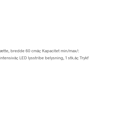
hætte, bredde 60 cmâ¢ Kapacitet min/max/:
ensivâ¢ LED lysstribe belysning, 1 stk.â¢ Trykf