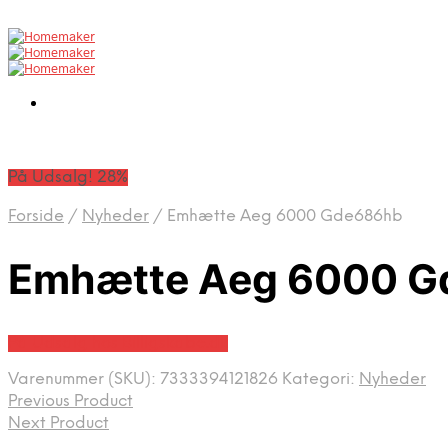
På Udsalg! 28%
Forside
/
Nyheder
/
Emhætte Aeg 6000 Gde686hb
Emhætte Aeg 6000 
På Udsalg hos Billigskabe.dk
Varenummer (SKU):
7333394121826
Kategori:
Nyheder
Previous Product
Next Product