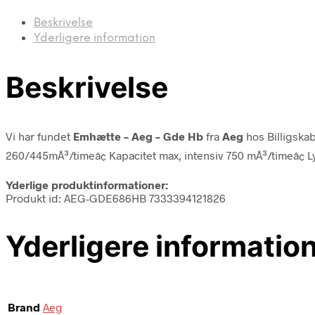
Beskrivelse
Yderligere information
Beskrivelse
Vi har fundet
Emhætte – Aeg – Gde Hb
fra
Aeg
hos Billigska
260/445mÂ³/timeâ¢ Kapacitet max, intensiv 750 mÂ³/timeâ¢ Lyd
Yderlige produktinformationer:
Produkt id: AEG-GDE686HB 7333394121826
Yderligere informatio
Brand
Aeg