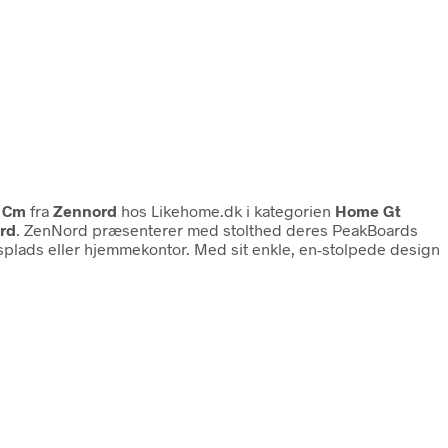
– Cm
fra
Zennord
hos Likehome.dk i kategorien
Home Gt
rd
. ZenNord præsenterer med stolthed deres PeakBoards
lads eller hjemmekontor. Med sit enkle, en-stolpede design