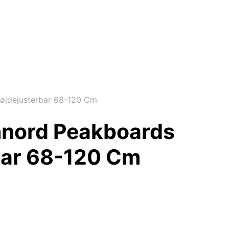
øjdejusterbar 68-120 Cm
nnord Peakboards
bar 68-120 Cm