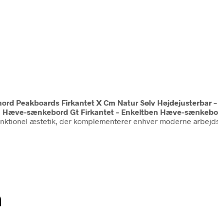
rd Peakboards Firkantet X Cm Natur Sølv Højdejusterbar 
n Hæve-sænkebord Gt Firkantet – Enkeltben Hæve-sænkebo
ktionel æstetik, der komplementerer enhver moderne arbejdsp
n