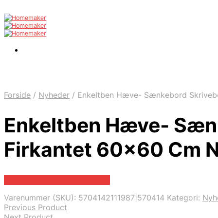
Forside
/
Nyheder
/
Enkeltben Hæve- Sænkebord Skrivebo
Enkeltben Hæve- Sæn
Firkantet 60×60 Cm N
Bedste pris hos Likehome.dk
Varenummer (SKU):
5704142111987|570414
Kategori:
Nyh
Previous Product
Next Product