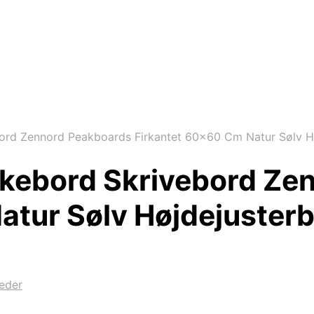
rd Zennord Peakboards Firkantet 60×60 Cm Natur Sølv H
kebord Skrivebord Ze
atur Sølv Højdejuster
eder