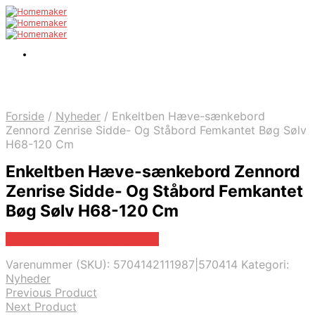
Forside
/
Nyheder
/
Enkeltben Hæve-sænkebord
Zennord Zenrise Sidde- Og Ståbord Femkantet Bøg Sølv
H68-120 Cm
Enkeltben Hæve-sænkebord Zennord
Zenrise Sidde- Og Ståbord Femkantet
Bøg Sølv H68-120 Cm
Bedste pris hos Likehome.dk
Varenummer (SKU):
5704142111987|570414
Kategori:
Nyheder
Previous Product
Next Product