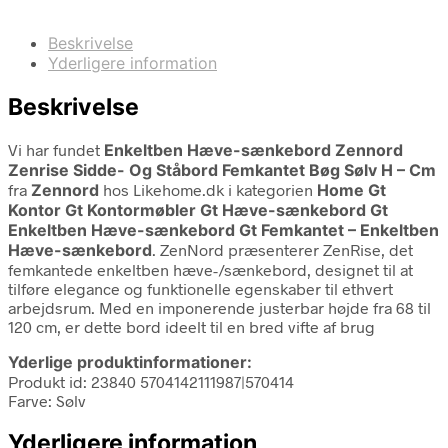
Beskrivelse
Yderligere information
Beskrivelse
Vi har fundet
Enkeltben Hæve-sænkebord Zennord
Zenrise Sidde- Og Ståbord Femkantet Bøg Sølv H – Cm
fra
Zennord
hos Likehome.dk i kategorien
Home Gt
Kontor Gt Kontormøbler Gt Hæve-sænkebord Gt
Enkeltben Hæve-sænkebord Gt Femkantet – Enkeltben
Hæve-sænkebord
. ZenNord præsenterer ZenRise, det
femkantede enkeltben hæve-/sænkebord, designet til at
tilføre elegance og funktionelle egenskaber til ethvert
arbejdsrum. Med en imponerende justerbar højde fra 68 til
120 cm, er dette bord ideelt til en bred vifte af brug
Yderlige produktinformationer:
Produkt id: 23840 5704142111987|570414
Farve: Sølv
Yderligere information