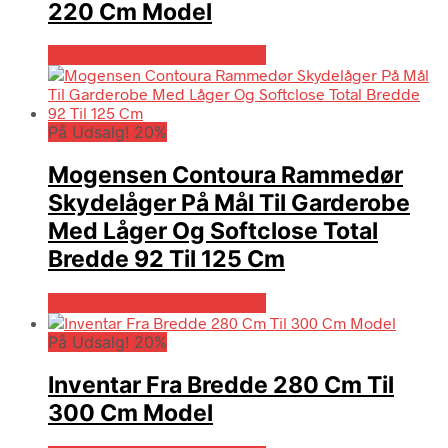
220 Cm Model
På Udsalg hos Billigskabe.dk
På Udsalg! 20%
Mogensen Contoura Rammedør
Skydelåger På Mål Til Garderobe
Med Låger Og Softclose Total
Bredde 92 Til 125 Cm
På Udsalg hos Billigskabe.dk
På Udsalg! 20%
Inventar Fra Bredde 280 Cm Til
300 Cm Model