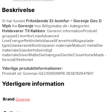
Beskrivelse
Vi har fundet
Fritstående El-komfur – Gorenje Gec D
Wpb
fra
Gorenje
hos Billigskabe.dk i kategorien
Hvidevarer Til Køkken
. Generel informationProdukt
gruppeEl-komfurLinjeAdvanced
LineEnergieffektivitetsklasseAFarveHvidKogeplade
typeGlaskeramikKontrolpanel materialeMatsort metalDør
materialeGlasdørIndvendigt
materialeSilverMatteDørhængselGentleCloseHomeMade -
formJaEffektivitet
Yderlige produktinformationer:
Produkt id: Gorenje-GEC6D60WPB 3838782647901
Yderligere information
Brand
Gorenje