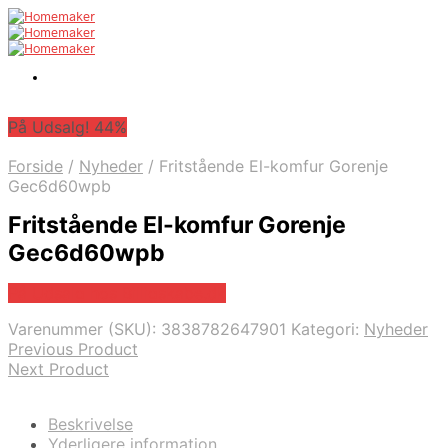
På Udsalg! 44%
Forside
/
Nyheder
/
Fritstående El-komfur Gorenje
Gec6d60wpb
Fritstående El-komfur Gorenje
Gec6d60wpb
På Udsalg hos Billigskabe.dk
Varenummer (SKU):
3838782647901
Kategori:
Nyheder
Previous Product
Next Product
Beskrivelse
Yderligere information