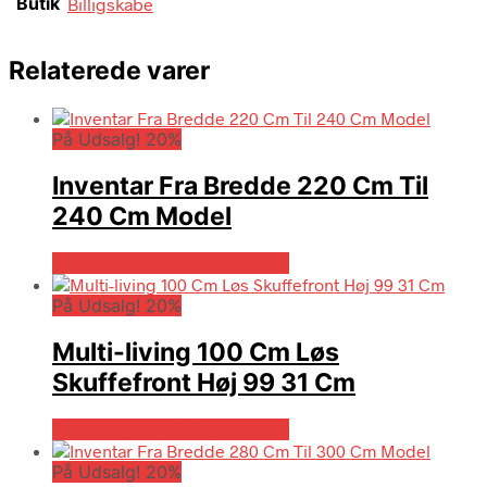
Butik
Billigskabe
Relaterede varer
På Udsalg! 20%
Inventar Fra Bredde 220 Cm Til
240 Cm Model
På Udsalg hos Billigskabe.dk
På Udsalg! 20%
Multi-living 100 Cm Løs
Skuffefront Høj 99 31 Cm
På Udsalg hos Billigskabe.dk
På Udsalg! 20%