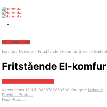
På Udsalg! 44%
Forside
/
Nyheder
/
Fritstående El-komfur Gorenje Geit6
Fritstående El-komfu
På Udsalg hos Billigskabe.dk
Varenummer (SKU):
3838782660566
Kategori:
Nyheder
Previous Product
Next Product