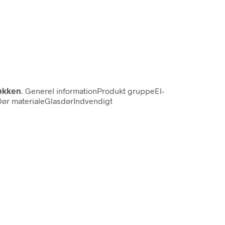
Køkken
. Generel informationProdukt gruppeEl-
Dør materialeGlasdørIndvendigt