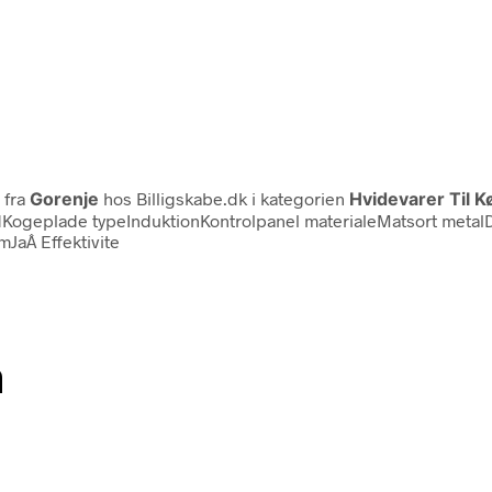
fra
Gorenje
hos Billigskabe.dk i kategorien
Hvidevarer Til 
idKogeplade typeInduktionKontrolpanel materialeMatsort metal
aÂ Effektivite
n