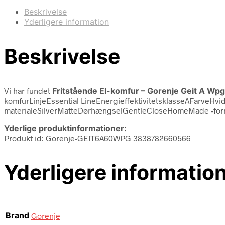
Beskrivelse
Yderligere information
Beskrivelse
Vi har fundet
Fritstående El-komfur – Gorenje Geit A Wpg
komfurLinjeEssential LineEnergieffektivitetsklasseAFarveHv
materialeSilverMatteDørhængselGentleCloseHomeMade -formJ
Yderlige produktinformationer:
Produkt id: Gorenje-GEIT6A60WPG 3838782660566
Yderligere informatio
Brand
Gorenje