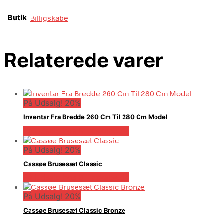
Butik
Billigskabe
Relaterede varer
På Udsalg! 20%
Inventar Fra Bredde 260 Cm Til 280 Cm Model
På Udsalg hos Billigskabe.dk
På Udsalg! 20%
Cassøe Brusesæt Classic
På Udsalg hos Billigskabe.dk
På Udsalg! 20%
Cassøe Brusesæt Classic Bronze