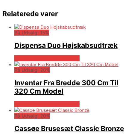
Relaterede varer
På Udsalg! 15%
Dispensa Duo Højskabsudtræk
På Udsalg hos Billigskabe.dk
På Udsalg! 20%
Inventar Fra Bredde 300 Cm Til
320 Cm Model
På Udsalg hos Billigskabe.dk
På Udsalg! 20%
Cassøe Brusesæt Classic Bronze