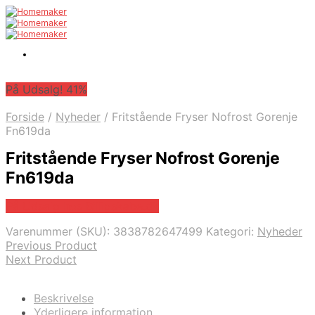
På Udsalg! 41%
Forside
/
Nyheder
/
Fritstående Fryser Nofrost Gorenje
Fn619da
Fritstående Fryser Nofrost Gorenje
Fn619da
På Udsalg hos Billigskabe.dk
Varenummer (SKU):
3838782647499
Kategori:
Nyheder
Previous Product
Next Product
Beskrivelse
Yderligere information