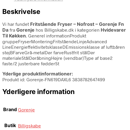
Beskrivelse
Vi har fundet
Fritstående Fryser – Nofrost – Gorenje Fn
Da
fra
Gorenje
hos Billigskabe.dk i kategorien
Hvidevarer
Til Køkken
. Generel informationProdukt
gruppeFryserMonteringFritståendeLinjeAdvanced
LineEnergieffektivitetsklasseDEmissionsklasse af luftbåren
støjBFarveGrå-metalDør farveRustfrit stålDør
materialeStålDøråbningHøjre (vendbar)Type af base2
faste/2 justerbare fødderSt
Yderlige produktinformationer:
Produkt id: Gorenje-FN619DAXL6 3838782647499
Yderligere information
Brand
Gorenje
Butik
Billigskabe