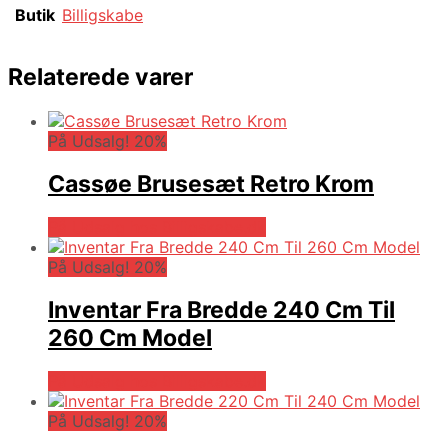
Butik
Billigskabe
Relaterede varer
På Udsalg! 20%
Cassøe Brusesæt Retro Krom
På Udsalg hos Billigskabe.dk
På Udsalg! 20%
Inventar Fra Bredde 240 Cm Til
260 Cm Model
På Udsalg hos Billigskabe.dk
På Udsalg! 20%