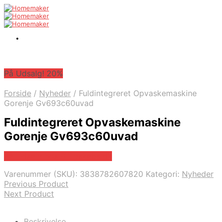
På Udsalg! 20%
Forside
/
Nyheder
/
Fuldintegreret Opvaskemaskine
Gorenje Gv693c60uvad
Fuldintegreret Opvaskemaskine
Gorenje Gv693c60uvad
På Udsalg hos Billigskabe.dk
Varenummer (SKU):
3838782607820
Kategori:
Nyheder
Previous Product
Next Product
Beskrivelse