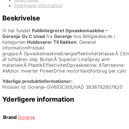
Yderligere information
Beskrivelse
Vi har fundet
Fuldintegreret Opvaskemaskine –
Gorenje Gv C Uvad
fra
Gorenje
hos Billigskabe.dk i
kategorien
Hvidevarer Til Køkken
. Generel
informationProdukt
gruppe:Â OpvaskemaskineEnergieffektivitetsklasse:Â CEm
af luftbåren støj: BLinje:Â Superior LineSpray arm
materiale:Â PlastikEffektivitetOpvaskeevne: ATørreevne:
AMotor: Inverter PowerDrive motorVandforbrug per cykl
Yderlige produktinformationer:
Produkt id: Gorenje-GV693C60UVAD 3838782607820
Yderligere information
Brand
Gorenje