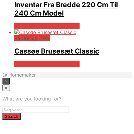
Inventar Fra Bredde 220 Cm Til
240 Cm Model
På Udsalg hos Billigskabe.dk
På Udsalg! 20%
Cassøe Brusesæt Classic
På Udsalg hos Billigskabe.dk
@ Homemaker
×
×
What are you looking for?