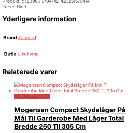
Produkt id: 23960 5704142142325|570414
Farve: Hvid
Yderligere information
Brand
Zennord
Butik
Likehome
Relaterede varer
På Udsalg! 20%
Mogensen Compact Skydelåger På
Mål Til Garderobe Med Låger Total
Bredde 250 Til 305 Cm