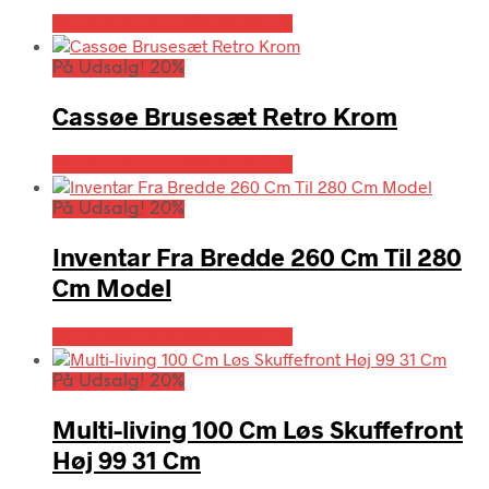
På Udsalg hos Billigskabe.dk
På Udsalg! 20%
Cassøe Brusesæt Retro Krom
På Udsalg hos Billigskabe.dk
På Udsalg! 20%
Inventar Fra Bredde 260 Cm Til 280
Cm Model
På Udsalg hos Billigskabe.dk
På Udsalg! 20%
Multi-living 100 Cm Løs Skuffefront
Høj 99 31 Cm