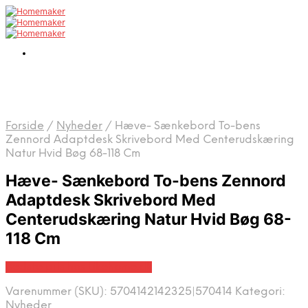
Forside
/
Nyheder
/
Hæve- Sænkebord To-bens
Zennord Adaptdesk Skrivebord Med Centerudskæring
Natur Hvid Bøg 68-118 Cm
Hæve- Sænkebord To-bens Zennord
Adaptdesk Skrivebord Med
Centerudskæring Natur Hvid Bøg 68-
118 Cm
Bedste pris hos Likehome.dk
Varenummer (SKU):
5704142142325|570414
Kategori:
Nyheder