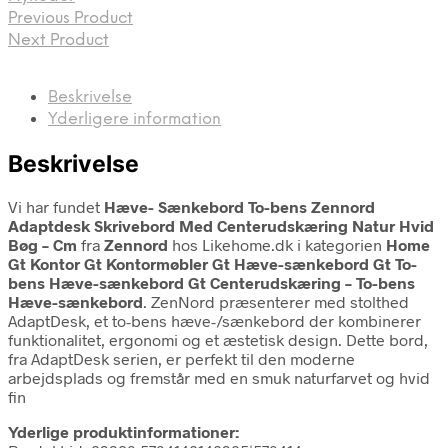
Previous Product
Next Product
Beskrivelse
Yderligere information
Beskrivelse
Vi har fundet
Hæve- Sænkebord To-bens Zennord
Adaptdesk Skrivebord Med Centerudskæring Natur Hvid
Bøg – Cm
fra
Zennord
hos Likehome.dk i kategorien
Home
Gt Kontor Gt Kontormøbler Gt Hæve-sænkebord Gt To-
bens Hæve-sænkebord Gt Centerudskæring – To-bens
Hæve-sænkebord
. ZenNord præsenterer med stolthed
AdaptDesk, et to-bens hæve-/sænkebord der kombinerer
funktionalitet, ergonomi og et æstetisk design. Dette bord,
fra AdaptDesk serien, er perfekt til den moderne
arbejdsplads og fremstår med en smuk naturfarvet og hvid
fin
Yderlige produktinformationer: