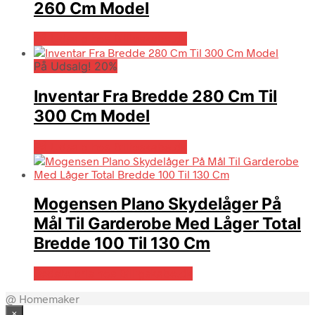
260 Cm Model
På Udsalg hos Billigskabe.dk
På Udsalg! 20%
Inventar Fra Bredde 280 Cm Til
300 Cm Model
På Udsalg hos Billigskabe.dk
Mogensen Plano Skydelåger På
Mål Til Garderobe Med Låger Total
Bredde 100 Til 130 Cm
Bedste pris hos Billigskabe.dk
@ Homemaker
×