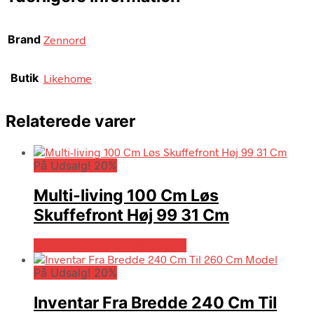
Brand
Zennord
Butik
Likehome
Relaterede varer
På Udsalg! 20%
Multi-living 100 Cm Løs
Skuffefront Høj 99 31 Cm
På Udsalg hos Billigskabe.dk
På Udsalg! 20%
Inventar Fra Bredde 240 Cm Til