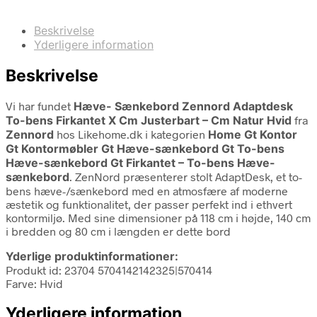
Beskrivelse
Yderligere information
Beskrivelse
Vi har fundet
Hæve- Sænkebord Zennord Adaptdesk
To-bens Firkantet X Cm Justerbart – Cm Natur Hvid
fra
Zennord
hos Likehome.dk i kategorien
Home Gt Kontor
Gt Kontormøbler Gt Hæve-sænkebord Gt To-bens
Hæve-sænkebord Gt Firkantet – To-bens Hæve-
sænkebord
. ZenNord præsenterer stolt AdaptDesk, et to-
bens hæve-/sænkebord med en atmosfære af moderne
æstetik og funktionalitet, der passer perfekt ind i ethvert
kontormiljø. Med sine dimensioner på 118 cm i højde, 140 cm
i bredden og 80 cm i længden er dette bord
Yderlige produktinformationer:
Produkt id: 23704 5704142142325|570414
Farve: Hvid
Yderligere information