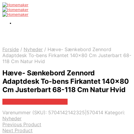
Forside
/
Nyheder
/
Hæve- Sænkebord Zennord
Adaptdesk To-bens Firkantet 140×80 Cm Justerbart 68-
118 Cm Natur Hvid
Hæve- Sænkebord Zennord
Adaptdesk To-bens Firkantet 140×80
Cm Justerbart 68-118 Cm Natur Hvid
Bedste pris hos Likehome.dk
Varenummer (SKU):
5704142142325|570414
Kategori:
Nyheder
Previous Product
Next Product