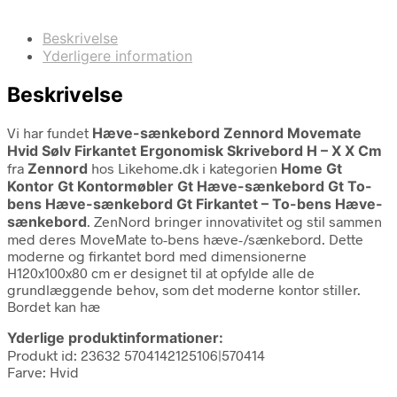
Beskrivelse
Yderligere information
Beskrivelse
Vi har fundet
Hæve-sænkebord Zennord Movemate
Hvid Sølv Firkantet Ergonomisk Skrivebord H – X X Cm
fra
Zennord
hos Likehome.dk i kategorien
Home Gt
Kontor Gt Kontormøbler Gt Hæve-sænkebord Gt To-
bens Hæve-sænkebord Gt Firkantet – To-bens Hæve-
sænkebord
. ZenNord bringer innovativitet og stil sammen
med deres MoveMate to-bens hæve-/sænkebord. Dette
moderne og firkantet bord med dimensionerne
H120x100x80 cm er designet til at opfylde alle de
grundlæggende behov, som det moderne kontor stiller.
Bordet kan hæ
Yderlige produktinformationer:
Produkt id: 23632 5704142125106|570414
Farve: Hvid