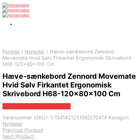
Forside
/
Nyheder
/
Hæve-sænkebord Zennord
Movemate Hvid Sølv Firkantet Ergonomisk Skrivebord
H68-120x80x100 Cm
Hæve-sænkebord Zennord Movemate
Hvid Sølv Firkantet Ergonomisk
Skrivebord H68-120x80x100 Cm
Bedste pris hos Likehome.dk
Varenummer (SKU):
5704142125106|570414
Kategori:
Nyheder
Previous Product
Next Product