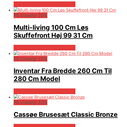
På Udsalg hos Billigskabe.dk
På Udsalg! 20%
Multi-living 100 Cm Løs
Skuffefront Høj 99 31 Cm
På Udsalg hos Billigskabe.dk
På Udsalg! 20%
Inventar Fra Bredde 260 Cm Til
280 Cm Model
På Udsalg hos Billigskabe.dk
På Udsalg! 20%
Cassøe Brusesæt Classic Bronze
På Udsalg hos Billigskabe.dk