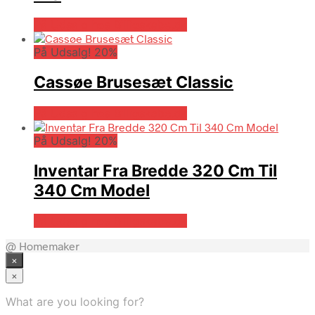
På Udsalg hos Billigskabe.dk
På Udsalg! 20%
Cassøe Brusesæt Classic
På Udsalg hos Billigskabe.dk
På Udsalg! 20%
Inventar Fra Bredde 320 Cm Til
340 Cm Model
På Udsalg hos Billigskabe.dk
@ Homemaker
×
×
What are you looking for?