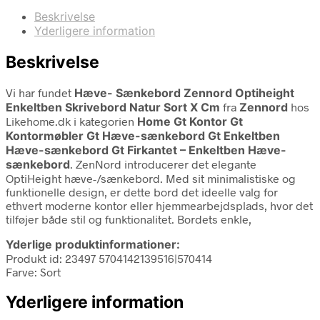
Beskrivelse
Yderligere information
Beskrivelse
Vi har fundet
Hæve- Sænkebord Zennord Optiheight
Enkeltben Skrivebord Natur Sort X Cm
fra
Zennord
hos
Likehome.dk i kategorien
Home Gt Kontor Gt
Kontormøbler Gt Hæve-sænkebord Gt Enkeltben
Hæve-sænkebord Gt Firkantet – Enkeltben Hæve-
sænkebord
. ZenNord introducerer det elegante
OptiHeight hæve-/sænkebord. Med sit minimalistiske og
funktionelle design, er dette bord det ideelle valg for
ethvert moderne kontor eller hjemmearbejdsplads, hvor det
tilføjer både stil og funktionalitet. Bordets enkle,
Yderlige produktinformationer:
Produkt id: 23497 5704142139516|570414
Farve: Sort
Yderligere information