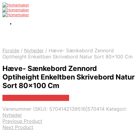
Forside
/
Nyheder
/
Hæve- Sænkebord Zennord
Optiheight Enkeltben Skrivebord Natur Sort 80×100 Cm
Hæve- Sænkebord Zennord
Optiheight Enkeltben Skrivebord Natur
Sort 80×100 Cm
Bedste pris hos Likehome.dk
Varenummer (SKU):
5704142139516|570414
Kategori:
Nyheder
Previous Product
Next Product