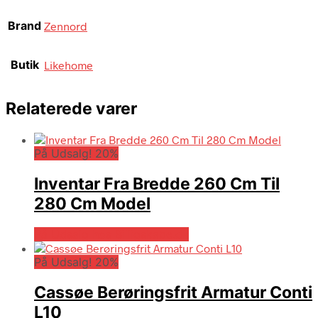
Brand
Zennord
Butik
Likehome
Relaterede varer
På Udsalg! 20%
Inventar Fra Bredde 260 Cm Til
280 Cm Model
På Udsalg hos Billigskabe.dk
På Udsalg! 20%
Cassøe Berøringsfrit Armatur Conti
L10