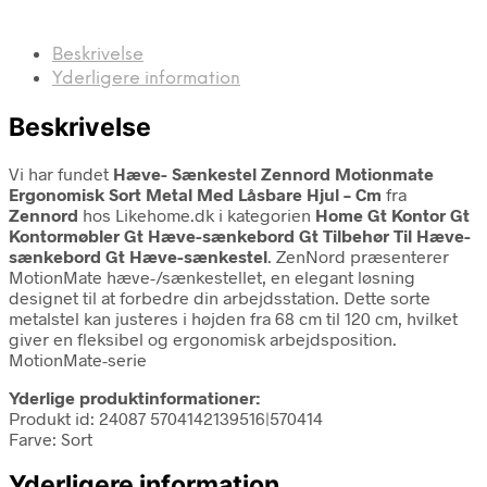
Beskrivelse
Yderligere information
Beskrivelse
Vi har fundet
Hæve- Sænkestel Zennord Motionmate
Ergonomisk Sort Metal Med Låsbare Hjul – Cm
fra
Zennord
hos Likehome.dk i kategorien
Home Gt Kontor Gt
Kontormøbler Gt Hæve-sænkebord Gt Tilbehør Til Hæve-
sænkebord Gt Hæve-sænkestel
. ZenNord præsenterer
MotionMate hæve-/sænkestellet, en elegant løsning
designet til at forbedre din arbejdsstation. Dette sorte
metalstel kan justeres i højden fra 68 cm til 120 cm, hvilket
giver en fleksibel og ergonomisk arbejdsposition.
MotionMate-serie
Yderlige produktinformationer:
Produkt id: 24087 5704142139516|570414
Farve: Sort
Yderligere information