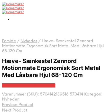
Forside
/
Nyheder
/
Hæve- Sænkestel Zennord
Motionmate Ergonomisk Sort Metal Med Låsbare Hjul
68-120 Cm
Hæve- Sænkestel Zennord
Motionmate Ergonomisk Sort Metal
Med Låsbare Hjul 68-120 Cm
Bedste pris hos Likehome.dk
Varenummer (SKU):
5704142139516|570414
Kategori:
Nyheder
Previous Product
Next Product