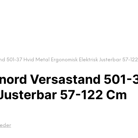
 501-37 Hvid Metal Ergonomisk Elektrisk Justerbar 57-12
ord Versastand 501-3
 Justerbar 57-122 Cm
eder