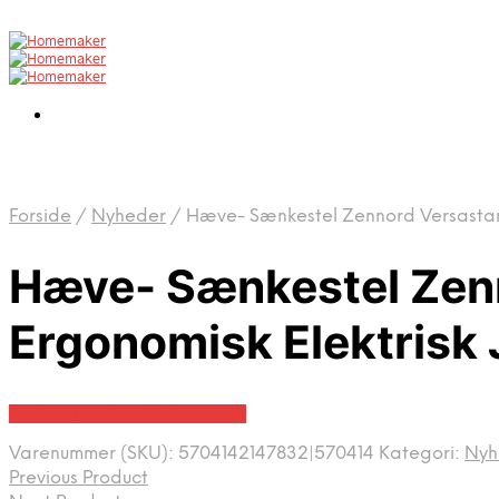
Forside
/
Nyheder
/
Hæve- Sænkestel Zennord Versastand
Hæve- Sænkestel Zenn
Ergonomisk Elektrisk
Bedste pris hos Likehome.dk
Varenummer (SKU):
5704142147832|570414
Kategori:
Nyh
Previous Product