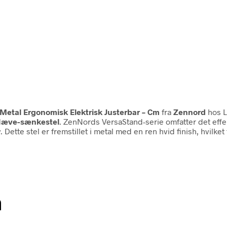
etal Ergonomisk Elektrisk Justerbar – Cm
fra
Zennord
hos L
Hæve-sænkestel
. ZenNords VersaStand-serie omfatter det eff
ette stel er fremstillet i metal med en ren hvid finish, hvilket 
n