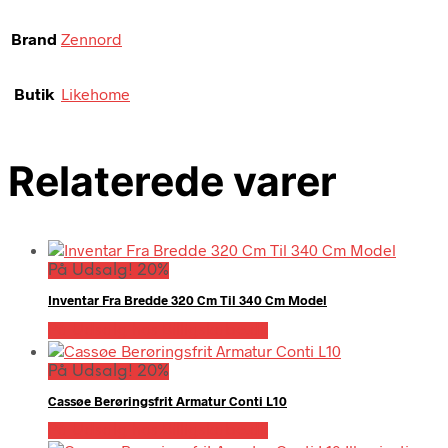
Brand
Zennord
Butik
Likehome
Relaterede varer
På Udsalg! 20%
Inventar Fra Bredde 320 Cm Til 340 Cm Model
På Udsalg hos Billigskabe.dk
På Udsalg! 20%
Cassøe Berøringsfrit Armatur Conti L10
På Udsalg hos Billigskabe.dk