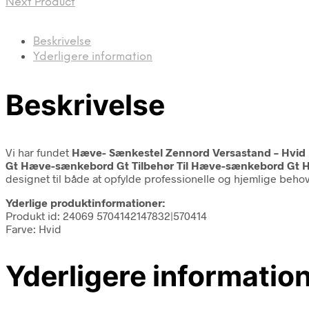
Next Product
Beskrivelse
Yderligere information
Beskrivelse
Vi har fundet
Hæve- Sænkestel Zennord Versastand – Hvid M
Gt Hæve-sænkebord Gt Tilbehør Til Hæve-sænkebord Gt 
designet til både at opfylde professionelle og hjemlige behov. D
Yderlige produktinformationer:
Produkt id: 24069 5704142147832|570414
Farve: Hvid
Yderligere informatio