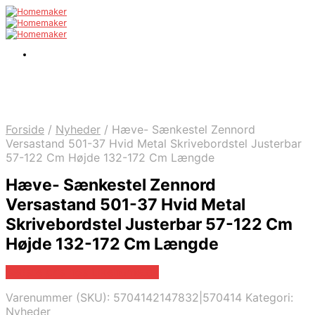
Forside
/
Nyheder
/
Hæve- Sænkestel Zennord
Versastand 501-37 Hvid Metal Skrivebordstel Justerbar
57-122 Cm Højde 132-172 Cm Længde
Hæve- Sænkestel Zennord
Versastand 501-37 Hvid Metal
Skrivebordstel Justerbar 57-122 Cm
Højde 132-172 Cm Længde
Bedste pris hos Likehome.dk
Varenummer (SKU):
5704142147832|570414
Kategori:
Nyheder