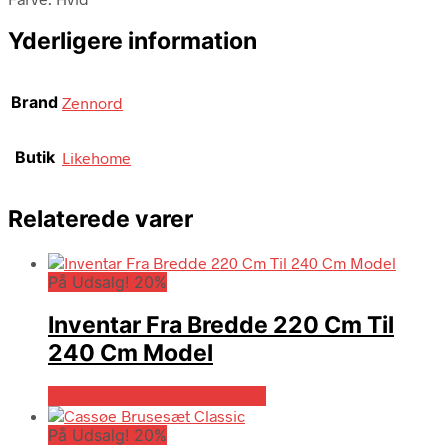
Yderligere information
Brand
Zennord
Butik
Likehome
Relaterede varer
På Udsalg! 20%
Inventar Fra Bredde 220 Cm Til
240 Cm Model
På Udsalg hos Billigskabe.dk
På Udsalg! 20%