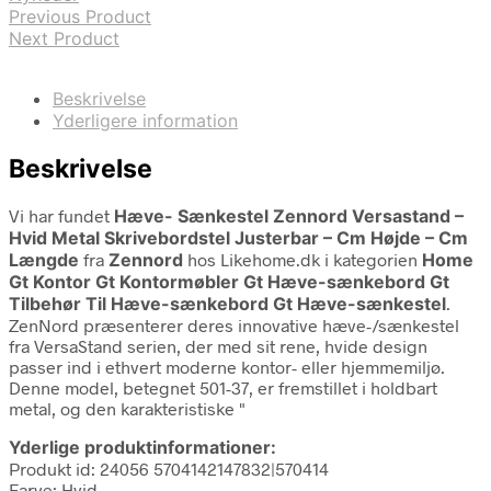
Previous Product
Next Product
Beskrivelse
Yderligere information
Beskrivelse
Vi har fundet
Hæve- Sænkestel Zennord Versastand –
Hvid Metal Skrivebordstel Justerbar – Cm Højde – Cm
Længde
fra
Zennord
hos Likehome.dk i kategorien
Home
Gt Kontor Gt Kontormøbler Gt Hæve-sænkebord Gt
Tilbehør Til Hæve-sænkebord Gt Hæve-sænkestel
.
ZenNord præsenterer deres innovative hæve-/sænkestel
fra VersaStand serien, der med sit rene, hvide design
passer ind i ethvert moderne kontor- eller hjemmemiljø.
Denne model, betegnet 501-37, er fremstillet i holdbart
metal, og den karakteristiske "
Yderlige produktinformationer:
Produkt id: 24056 5704142147832|570414
Farve: Hvid