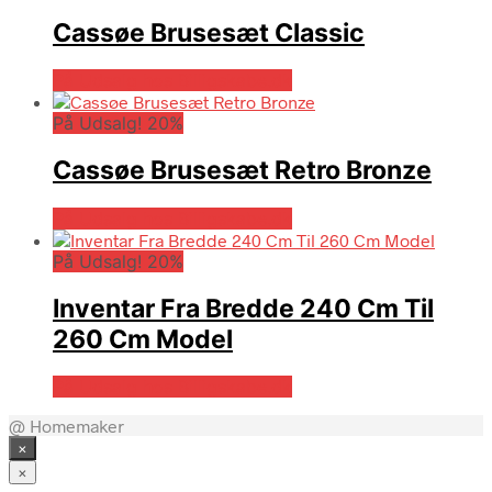
Cassøe Brusesæt Classic
På Udsalg hos Billigskabe.dk
På Udsalg! 20%
Cassøe Brusesæt Retro Bronze
På Udsalg hos Billigskabe.dk
På Udsalg! 20%
Inventar Fra Bredde 240 Cm Til
260 Cm Model
På Udsalg hos Billigskabe.dk
@ Homemaker
×
×