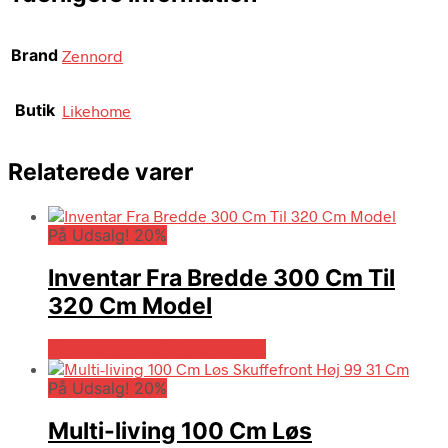
Brand
Zennord
Butik
Likehome
Relaterede varer
På Udsalg! 20%
Inventar Fra Bredde 300 Cm Til
320 Cm Model
På Udsalg hos Billigskabe.dk
På Udsalg! 20%
Multi-living 100 Cm Løs