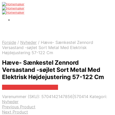
Forside
/
Nyheder
/
Hæve- Sænkestel Zennord
Versastand -søjlet Sort Metal Med Elektrisk
Højdejustering 57-122 Cm
Hæve- Sænkestel Zennord
Versastand -søjlet Sort Metal Med
Elektrisk Højdejustering 57-122 Cm
Bedste pris hos Likehome.dk
Varenummer (SKU):
5704142147856|570414
Kategori:
Nyheder
Previous Product
Next Product