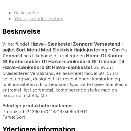
Beskrivelse
Yderligere information
Beskrivelse
Vi har fundet
Hæve- Sænkestel Zennord Versastand -
søjlet Sort Metal Med Elektrisk Højdejustering – Cm
fra
Zennord
hos Likehome.dk i kategorien
Home Gt Kontor
Gt Kontormøbler Gt Hæve-sænkebord Gt Tilbehør Til
Hæve-sænkebord Gt Hæve-sænkestel
. ZenNord
præsenterer VersaStand, en avanceret model 501-37 i 3-
søjlet udgave, designet til at revolutionere komforten og
funktionaliteten i dit arbejdsområde. Dette hæve-/sænkestel
er fremstillet i sort metal, kombinerende styrke med en
moderne æstetik. Me
Yderlige produktinformationer:
Produkt id: 24360 5704142147856|570414
Farve: Sort
Yderligere information