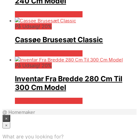
240 Cm Model
På Udsalg hos Billigskabe.dk
På Udsalg! 20%
Cassøe Brusesæt Classic
På Udsalg hos Billigskabe.dk
På Udsalg! 20%
Inventar Fra Bredde 280 Cm Til
300 Cm Model
På Udsalg hos Billigskabe.dk
@ Homemaker
×
×
What are you looking for?