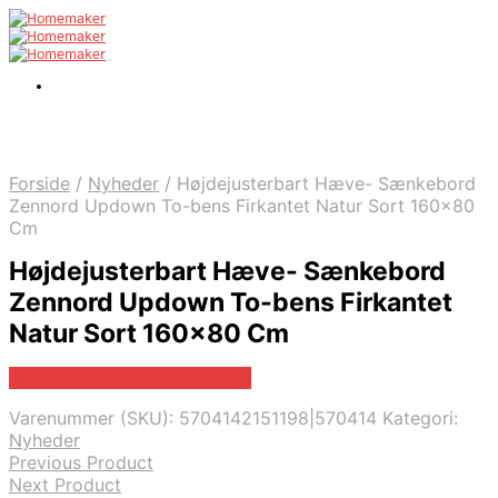
Forside
/
Nyheder
/
Højdejusterbart Hæve- Sænkebord
Zennord Updown To-bens Firkantet Natur Sort 160×80
Cm
Højdejusterbart Hæve- Sænkebord
Zennord Updown To-bens Firkantet
Natur Sort 160×80 Cm
Bedste pris hos Likehome.dk
Varenummer (SKU):
5704142151198|570414
Kategori:
Nyheder
Previous Product
Next Product