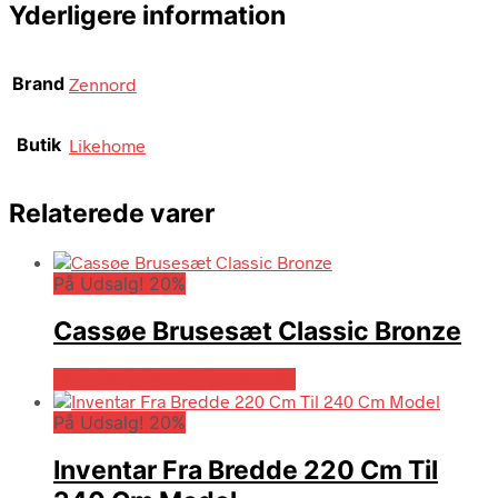
Yderligere information
Brand
Zennord
Butik
Likehome
Relaterede varer
På Udsalg! 20%
Cassøe Brusesæt Classic Bronze
På Udsalg hos Billigskabe.dk
På Udsalg! 20%
Inventar Fra Bredde 220 Cm Til