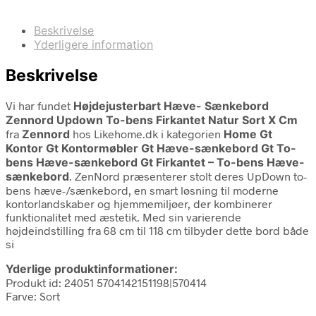
Beskrivelse
Yderligere information
Beskrivelse
Vi har fundet
Højdejusterbart Hæve- Sænkebord
Zennord Updown To-bens Firkantet Natur Sort X Cm
fra
Zennord
hos Likehome.dk i kategorien
Home Gt
Kontor Gt Kontormøbler Gt Hæve-sænkebord Gt To-
bens Hæve-sænkebord Gt Firkantet – To-bens Hæve-
sænkebord
. ZenNord præsenterer stolt deres UpDown to-
bens hæve-/sænkebord, en smart løsning til moderne
kontorlandskaber og hjemmemiljøer, der kombinerer
funktionalitet med æstetik. Med sin varierende
højdeindstilling fra 68 cm til 118 cm tilbyder dette bord både
si
Yderlige produktinformationer:
Produkt id: 24051 5704142151198|570414
Farve: Sort