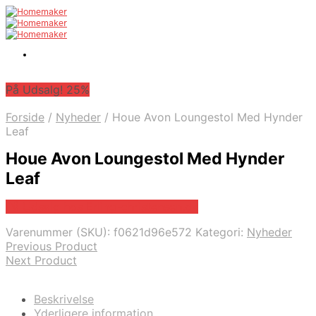
På Udsalg! 25%
Forside
/
Nyheder
/
Houe Avon Loungestol Med Hynder
Leaf
Houe Avon Loungestol Med Hynder
Leaf
På Udsalg hos Erling-christensen.dk
Varenummer (SKU):
f0621d96e572
Kategori:
Nyheder
Previous Product
Next Product
Beskrivelse
Yderligere information