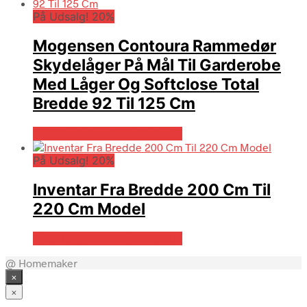
På Udsalg! 20%
Mogensen Contoura Rammedør
Skydelåger På Mål Til Garderobe
Med Låger Og Softclose Total
Bredde 92 Til 125 Cm
På Udsalg hos Billigskabe.dk
På Udsalg! 20%
Inventar Fra Bredde 200 Cm Til
220 Cm Model
På Udsalg hos Billigskabe.dk
@ Homemaker
×
×