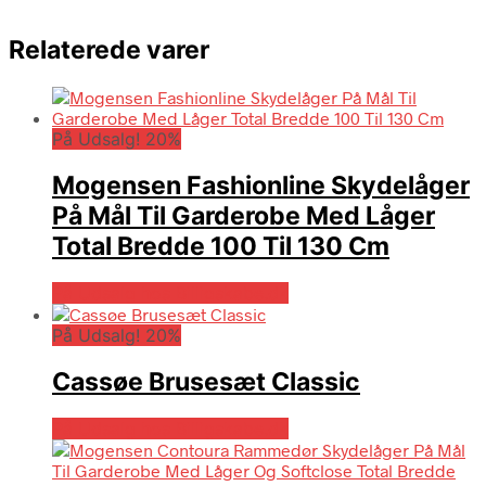
Relaterede varer
På Udsalg! 20%
Mogensen Fashionline Skydelåger
På Mål Til Garderobe Med Låger
Total Bredde 100 Til 130 Cm
På Udsalg hos Billigskabe.dk
På Udsalg! 20%
Cassøe Brusesæt Classic
På Udsalg hos Billigskabe.dk