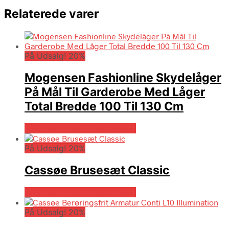
Relaterede varer
På Udsalg! 20%
Mogensen Fashionline Skydelåger
På Mål Til Garderobe Med Låger
Total Bredde 100 Til 130 Cm
På Udsalg hos Billigskabe.dk
På Udsalg! 20%
Cassøe Brusesæt Classic
På Udsalg hos Billigskabe.dk
På Udsalg! 20%