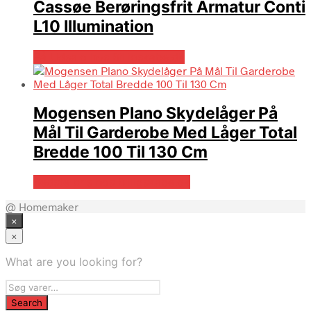
Cassøe Berøringsfrit Armatur Conti
L10 Illumination
På Udsalg hos Billigskabe.dk
Mogensen Plano Skydelåger På
Mål Til Garderobe Med Låger Total
Bredde 100 Til 130 Cm
Bedste pris hos Billigskabe.dk
@ Homemaker
×
×
What are you looking for?