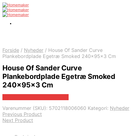
Forside
/
Nyheder
/
House Of Sander Curve
Plankebordplade Egetræ Smoked 240x95x3 Cm
House Of Sander Curve
Plankebordplade Egetræ Smoked
240x95x3 Cm
Bedste pris hos Likehome.dk
Varenummer (SKU):
5702118006060
Kategori:
Nyheder
Previous Product
Next Product