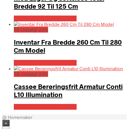
Bredde 92 Til 125 Cm
På Udsalg hos Billigskabe.dk
På Udsalg! 20%
Inventar Fra Bredde 260 Cm Til 280
Cm Model
På Udsalg hos Billigskabe.dk
På Udsalg! 20%
Cassøe Berøringsfrit Armatur Conti
L10 Illumination
På Udsalg hos Billigskabe.dk
@ Homemaker
×