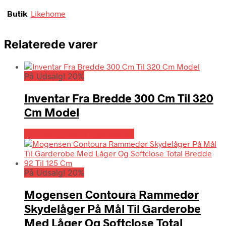
Butik
Likehome
Relaterede varer
På Udsalg! 20%
Inventar Fra Bredde 300 Cm Til 320
Cm Model
På Udsalg hos Billigskabe.dk
På Udsalg! 20%
Mogensen Contoura Rammedør
Skydelåger På Mål Til Garderobe
Med Låger Og Softclose Total