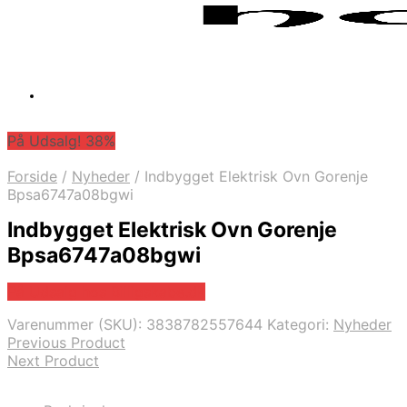
På Udsalg! 38%
Forside
/
Nyheder
/
Indbygget Elektrisk Ovn Gorenje
Bpsa6747a08bgwi
Indbygget Elektrisk Ovn Gorenje
Bpsa6747a08bgwi
På Udsalg hos Billigskabe.dk
Varenummer (SKU):
3838782557644
Kategori:
Nyheder
Previous Product
Next Product