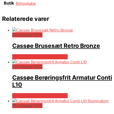
Butik
Billigskabe
Relaterede varer
På Udsalg! 20%
Cassøe Brusesæt Retro Bronze
På Udsalg hos Billigskabe.dk
På Udsalg! 20%
Cassøe Berøringsfrit Armatur Conti
L10
På Udsalg hos Billigskabe.dk
På Udsalg! 20%