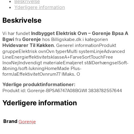
Beskrivelse
Yderligere information
Beskrivelse
Vi har fundet
Indbygget Elektrisk Ovn – Gorenje Bpsa A
Bgwi
fra
Gorenje
hos Billigskabe.dk i kategorien
Hvidevarer Til Køkken
. Generel informationProdukt
gruppeElektrisk ovnOvn typerMulti systemLinjeAdvanced
LineEnergieffektivitetsklasseA+FarveSortTouchFree
InoxNejIndvendigt materialeEmaljeret stålDørhængselSoft-
åbning/soft-lukningHomeMade Plus-
formJaEffektivitetOvnrum77 lMaks. O
Yderlige produktinformationer:
Produkt id: Gorenje-BPSA6747A08BGWI 3838782557644
Yderligere information
Brand
Gorenje