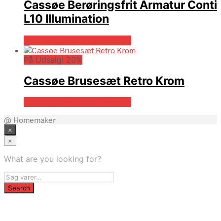
Cassøe Berøringsfrit Armatur Conti
L10 Illumination
På Udsalg hos Billigskabe.dk
På Udsalg! 20%
Cassøe Brusesæt Retro Krom
På Udsalg hos Billigskabe.dk
@ Homemaker
×
×
What are you looking for?