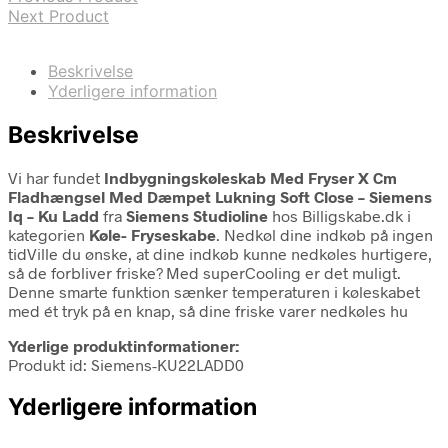
Next Product
Beskrivelse
Yderligere information
Beskrivelse
Vi har fundet
Indbygningskøleskab Med Fryser X Cm
Fladhængsel Med Dæmpet Lukning Soft Close – Siemens
Iq – Ku Ladd
fra
Siemens Studioline
hos Billigskabe.dk i
kategorien
Køle- Fryseskabe
. Nedkøl dine indkøb på ingen
tidVille du ønske, at dine indkøb kunne nedkøles hurtigere,
så de forbliver friske? Med superCooling er det muligt.
Denne smarte funktion sænker temperaturen i køleskabet
med ét tryk på en knap, så dine friske varer nedkøles hu
Yderlige produktinformationer:
Produkt id: Siemens-KU22LADD0
Yderligere information