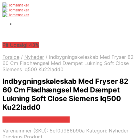
På Udsalg! 43%
Forside
/
Nyheder
/
Indbygningskøleskab Med Fryser 82
60 Cm Fladhængsel Med Dæmpet Lukning Soft Close
Siemens Iq500 Ku22ladd0
Indbygningskøleskab Med Fryser 82
60 Cm Fladhængsel Med Dæmpet
Lukning Soft Close Siemens Iq500
Ku22ladd0
På Udsalg hos Billigskabe.dk
Varenummer (SKU):
5ef0d986b90a
Kategori:
Nyheder
Previous Product