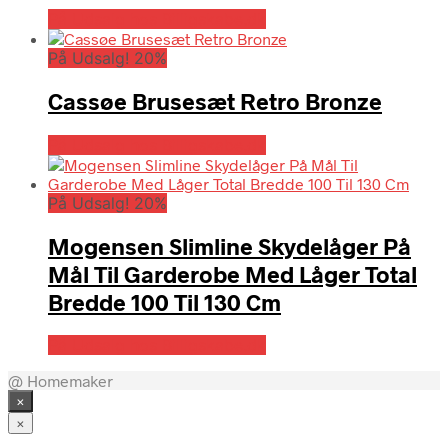
På Udsalg hos Billigskabe.dk
På Udsalg! 20%
Cassøe Brusesæt Retro Bronze
På Udsalg hos Billigskabe.dk
På Udsalg! 20%
Mogensen Slimline Skydelåger På
Mål Til Garderobe Med Låger Total
Bredde 100 Til 130 Cm
På Udsalg hos Billigskabe.dk
@ Homemaker
×
×