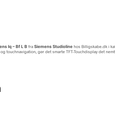
ns Iq – Bf L B
fra
Siemens Studioline
hos Billigskabe.dk i k
g touchnavigation, gør det smarte TFT-Touchdisplay det nemt o
n