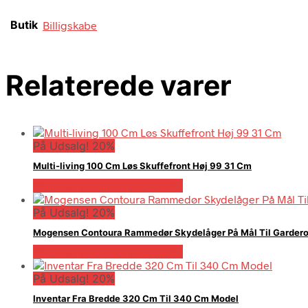
Butik
Billigskabe
Relaterede varer
På Udsalg! 20%
Multi-living 100 Cm Løs Skuffefront Høj 99 31 Cm
På Udsalg hos Billigskabe.dk
På Udsalg! 20%
Mogensen Contoura Rammedør Skydelåger På Mål Til Garderob
På Udsalg hos Billigskabe.dk
På Udsalg! 20%
Inventar Fra Bredde 320 Cm Til 340 Cm Model