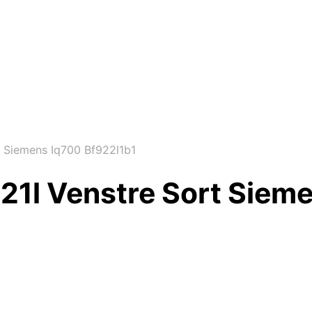
 Siemens Iq700 Bf922l1b1
21l Venstre Sort Siem