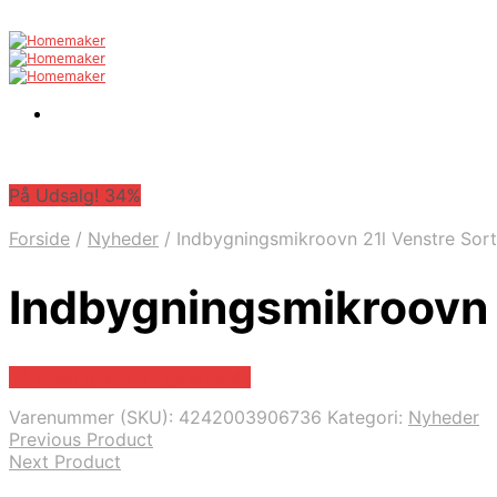
På Udsalg! 34%
Forside
/
Nyheder
/
Indbygningsmikroovn 21l Venstre Sort
Indbygningsmikroovn 
På Udsalg hos Billigskabe.dk
Varenummer (SKU):
4242003906736
Kategori:
Nyheder
Previous Product
Next Product