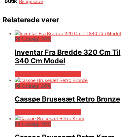
Butik
Billigskabe
Relaterede varer
På Udsalg! 20%
Inventar Fra Bredde 320 Cm Til
340 Cm Model
På Udsalg hos Billigskabe.dk
På Udsalg! 20%
Cassøe Brusesæt Retro Bronze
På Udsalg hos Billigskabe.dk
På Udsalg! 20%