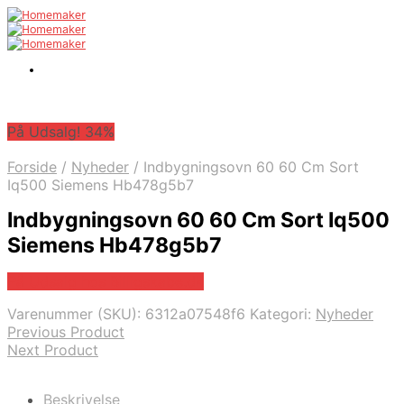
På Udsalg! 34%
Forside
/
Nyheder
/
Indbygningsovn 60 60 Cm Sort
Iq500 Siemens Hb478g5b7
Indbygningsovn 60 60 Cm Sort Iq500
Siemens Hb478g5b7
På Udsalg hos Billigskabe.dk
Varenummer (SKU):
6312a07548f6
Kategori:
Nyheder
Previous Product
Next Product
Beskrivelse