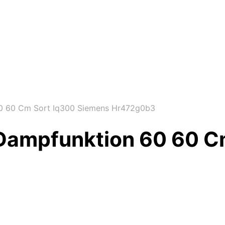
0 60 Cm Sort Iq300 Siemens Hr472g0b3
Dampfunktion 60 60 C