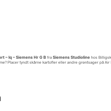
t – Iq – Siemens Hr G B
fra
Siemens Studioline
hos Billigs
 Placer tyndt skårne kartofler eller andre grøntsager på Air Fry
n