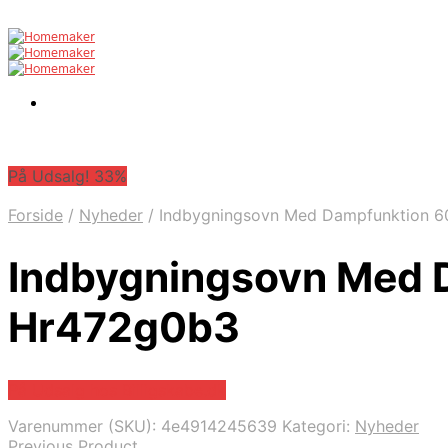
På Udsalg! 33%
Forside
/
Nyheder
/
Indbygningsovn Med Dampfunktion 6
Indbygningsovn Med 
Hr472g0b3
På Udsalg hos Billigskabe.dk
Varenummer (SKU):
4e4914245639
Kategori:
Nyheder
Previous Product