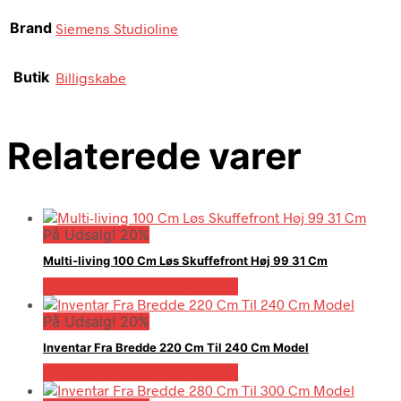
Brand
Siemens Studioline
Butik
Billigskabe
Relaterede varer
På Udsalg! 20%
Multi-living 100 Cm Løs Skuffefront Høj 99 31 Cm
På Udsalg hos Billigskabe.dk
På Udsalg! 20%
Inventar Fra Bredde 220 Cm Til 240 Cm Model
På Udsalg hos Billigskabe.dk