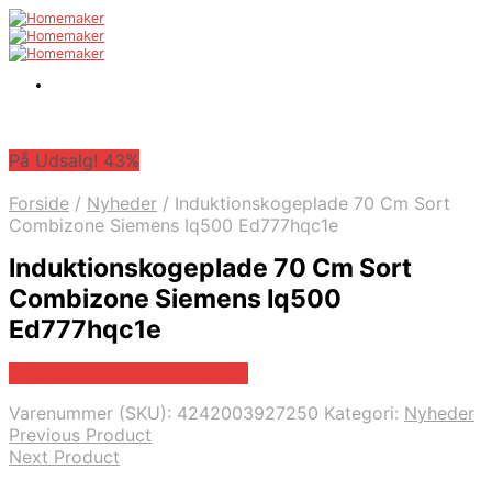
På Udsalg! 43%
Forside
/
Nyheder
/
Induktionskogeplade 70 Cm Sort
Combizone Siemens Iq500 Ed777hqc1e
Induktionskogeplade 70 Cm Sort
Combizone Siemens Iq500
Ed777hqc1e
På Udsalg hos Billigskabe.dk
Varenummer (SKU):
4242003927250
Kategori:
Nyheder
Previous Product
Next Product