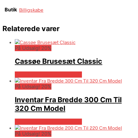
Butik
Billigskabe
Relaterede varer
På Udsalg! 20%
Cassøe Brusesæt Classic
På Udsalg hos Billigskabe.dk
På Udsalg! 20%
Inventar Fra Bredde 300 Cm Til
320 Cm Model
På Udsalg hos Billigskabe.dk
På Udsalg! 20%