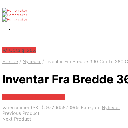
På Udsalg! 20%
Forside
/
Nyheder
/
Inventar Fra Bredde 360 Cm Til 380 
Inventar Fra Bredde 
På Udsalg hos Billigskabe.dk
Varenummer (SKU):
9a2d6587096e
Kategori:
Nyheder
Previous Product
Next Product