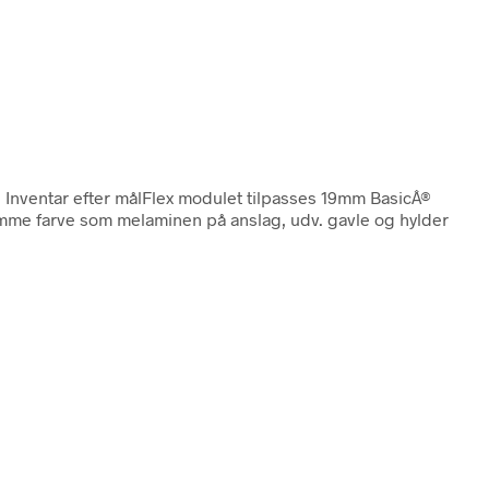
. Inventar efter målFlex modulet tilpasses 19mm BasicÂ®
amme farve som melaminen på anslag, udv. gavle og hylder