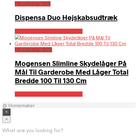
På Udsalg! 15%
Dispensa Duo Højskabsudtræk
På Udsalg hos Billigskabe.dk
På Udsalg! 20%
Mogensen Slimline Skydelåger På
Mål Til Garderobe Med Låger Total
Bredde 100 Til 130 Cm
På Udsalg hos Billigskabe.dk
@ Homemaker
×
×
What are you looking for?