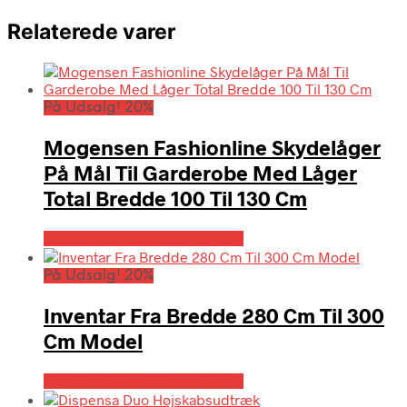
Relaterede varer
På Udsalg! 20%
Mogensen Fashionline Skydelåger
På Mål Til Garderobe Med Låger
Total Bredde 100 Til 130 Cm
På Udsalg hos Billigskabe.dk
På Udsalg! 20%
Inventar Fra Bredde 280 Cm Til 300
Cm Model
På Udsalg hos Billigskabe.dk