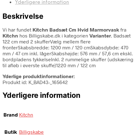
Yderligere information
Beskrivelse
Vi har fundet
Kitchn Badsæt Cm Hvid Marmorvask
fra
Kitchn
hos Billigskabe.dk i kategorien
Varianter
. Badsæt
122 cm med 2 skufferVælg mellem flere
fronterSkabsbredde: 1200 mm / 120 cmSkabsdybde: 470
mm / 47 cm inkl. lågerSkabshøjde: 576 mm / 57,6 cm ekskl.
bordpladens tykkelseInkl. 2 rummelige skuffer (udskæring
til afløb i øverste skuffe)1220 mm / 122 cm
Yderlige produktinformationer:
Produkt id: K_BAD43-_165642
Yderligere information
Brand
Kitchn
Butik
Billigskabe