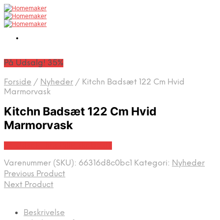
På Udsalg! 35%
Forside
/
Nyheder
/
Kitchn Badsæt 122 Cm Hvid
Marmorvask
Kitchn Badsæt 122 Cm Hvid
Marmorvask
På Udsalg hos Billigskabe.dk
Varenummer (SKU):
66316d8c0bc1
Kategori:
Nyheder
Previous Product
Next Product
Beskrivelse