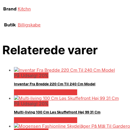
Brand
Kitchn
Butik
Billigskabe
Relaterede varer
På Udsalg! 20%
Inventar Fra Bredde 220 Cm Til 240 Cm Model
På Udsalg hos Billigskabe.dk
På Udsalg! 20%
Multi-living 100 Cm Løs Skuffefront Høj 99 31 Cm
På Udsalg hos Billigskabe.dk