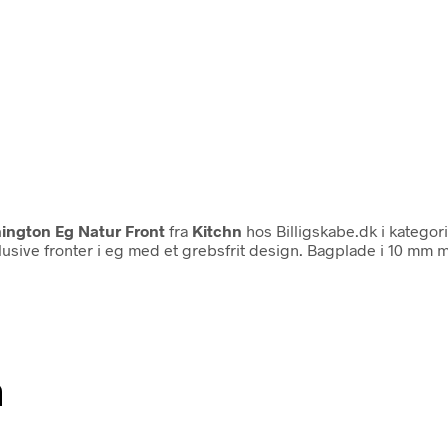
ington Eg Natur Front
fra
Kitchn
hos Billigskabe.dk i kategor
sive fronter i eg med et grebsfrit design. Bagplade i 10 mm me
n