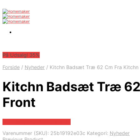
På Udsalg! 35%
Forside
/
Nyheder
/
Kitchn Badsæt Træ 62 Cm Fra Kitchn 
Kitchn Badsæt Træ 62
Front
På Udsalg hos Billigskabe.dk
Varenummer (SKU):
25b19192e03c
Kategori:
Nyheder
Previous Product