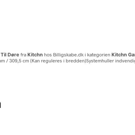
Til Døre
fra
Kitchn
hos Billigskabe.dk i kategorien
Kitchn G
m / 309,5 cm (Kan reguleres i bredden)Systemhuller indvendig 
n