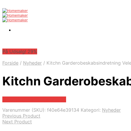
På Udsalg! 29%
Forside
/
Nyheder
/
Kitchn Garderobeskabsindretning Vele
Kitchn Garderobeskabs
På Udsalg hos Billigskabe.dk
Varenummer (SKU):
f40e64e39134
Kategori:
Nyheder
Previous Product
Next Product