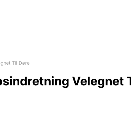
gnet Til Døre
indretning Velegnet T