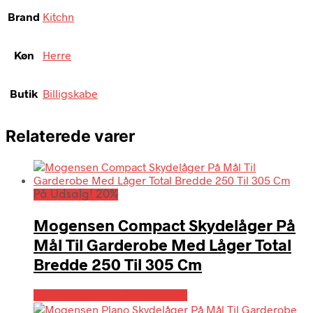
Brand
Kitchn
Køn
Herre
Butik
Billigskabe
Relaterede varer
På Udsalg! 20%
Mogensen Compact Skydelåger På
Mål Til Garderobe Med Låger Total
Bredde 250 Til 305 Cm
På Udsalg hos Billigskabe.dk