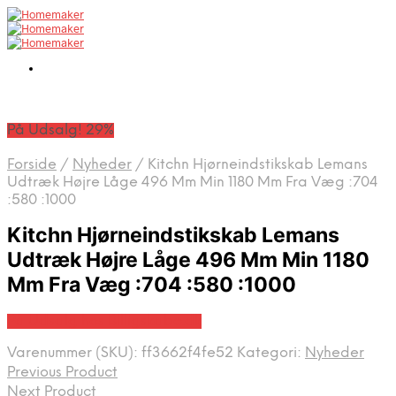
På Udsalg! 29%
Forside
/
Nyheder
/
Kitchn Hjørneindstikskab Lemans
Udtræk Højre Låge 496 Mm Min 1180 Mm Fra Væg :704
:580 :1000
Kitchn Hjørneindstikskab Lemans
Udtræk Højre Låge 496 Mm Min 1180
Mm Fra Væg :704 :580 :1000
På Udsalg hos Billigskabe.dk
Varenummer (SKU):
ff3662f4fe52
Kategori:
Nyheder
Previous Product
Next Product