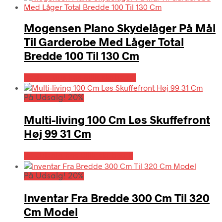
Mogensen Plano Skydelåger På Mål
Til Garderobe Med Låger Total
Bredde 100 Til 130 Cm
Bedste pris hos Billigskabe.dk
På Udsalg! 20%
Multi-living 100 Cm Løs Skuffefront
Høj 99 31 Cm
På Udsalg hos Billigskabe.dk
På Udsalg! 20%
Inventar Fra Bredde 300 Cm Til 320
Cm Model