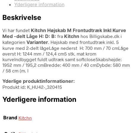
Yderligere information
Beskrivelse
Vi har fundet
Kitchn Højskab M Frontudtræk Inkl Kurve
Med -delt Låge H: D: B:
fra
Kitchn
hos Billigskabe.dk i
kategorien
Varianter
. Højskab med frontudtræk inkl. 5
kurve med 2-delt lågeLåge nederst H: 700 mm / 70 cmLåge
øverst H: 1244 mm / 124,4 cm5 stk. mat krom
kurveIndbygget fuldt udtræk samt softcloseSkabshøjde:
1952 mm / 195,2 cmBredde: 400 mm / 40 cmDybde: 580 mm
/ 58 cm (m. l
Yderlige produktinformationer:
Produkt id: K_HU42-_320415
Yderligere information
Brand
Kitchn