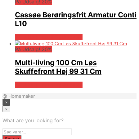
På Udsalg! 20%
Cassøe Berøringsfrit Armatur Conti
L10
På Udsalg hos Billigskabe.dk
På Udsalg! 20%
Multi-living 100 Cm Løs
Skuffefront Høj 99 31 Cm
På Udsalg hos Billigskabe.dk
@ Homemaker
×
×
What are you looking for?