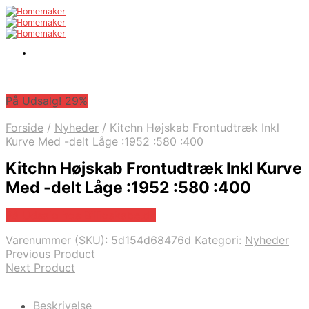
På Udsalg! 29%
Forside
/
Nyheder
/
Kitchn Højskab Frontudtræk Inkl
Kurve Med -delt Låge :1952 :580 :400
Kitchn Højskab Frontudtræk Inkl Kurve
Med -delt Låge :1952 :580 :400
På Udsalg hos Billigskabe.dk
Varenummer (SKU):
5d154d68476d
Kategori:
Nyheder
Previous Product
Next Product
Beskrivelse