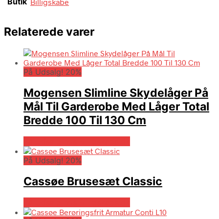
Butik
Billigskabe
Relaterede varer
På Udsalg! 20%
Mogensen Slimline Skydelåger På
Mål Til Garderobe Med Låger Total
Bredde 100 Til 130 Cm
På Udsalg hos Billigskabe.dk
På Udsalg! 20%
Cassøe Brusesæt Classic
På Udsalg hos Billigskabe.dk