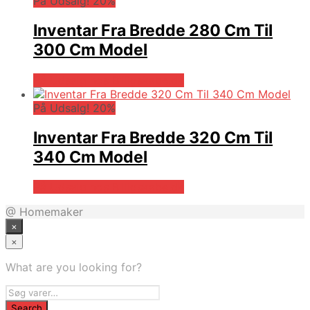
På Udsalg! 20%
Inventar Fra Bredde 280 Cm Til
300 Cm Model
På Udsalg hos Billigskabe.dk
På Udsalg! 20%
Inventar Fra Bredde 320 Cm Til
340 Cm Model
På Udsalg hos Billigskabe.dk
@ Homemaker
×
×
What are you looking for?