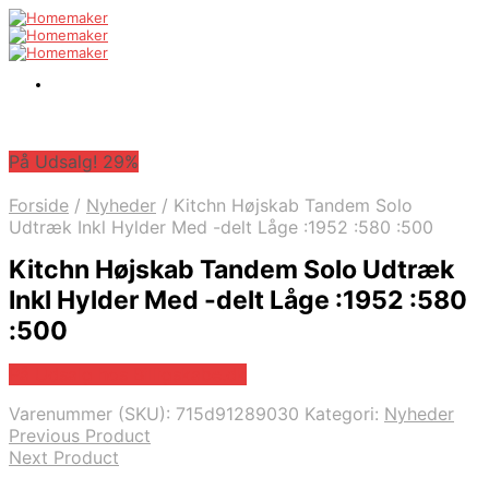
På Udsalg! 29%
Forside
/
Nyheder
/
Kitchn Højskab Tandem Solo
Udtræk Inkl Hylder Med -delt Låge :1952 :580 :500
Kitchn Højskab Tandem Solo Udtræk
Inkl Hylder Med -delt Låge :1952 :580
:500
På Udsalg hos Billigskabe.dk
Varenummer (SKU):
715d91289030
Kategori:
Nyheder
Previous Product
Next Product