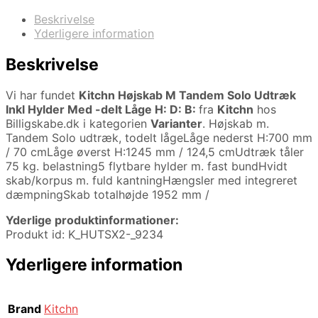
Beskrivelse
Yderligere information
Beskrivelse
Vi har fundet
Kitchn Højskab M Tandem Solo Udtræk
Inkl Hylder Med -delt Låge H: D: B:
fra
Kitchn
hos
Billigskabe.dk i kategorien
Varianter
. Højskab m.
Tandem Solo udtræk, todelt lågeLåge nederst H:700 mm
/ 70 cmLåge øverst H:1245 mm / 124,5 cmUdtræk tåler
75 kg. belastning5 flytbare hylder m. fast bundHvidt
skab/korpus m. fuld kantningHængsler med integreret
dæmpningSkab totalhøjde 1952 mm /
Yderlige produktinformationer:
Produkt id: K_HUTSX2-_9234
Yderligere information
Brand
Kitchn