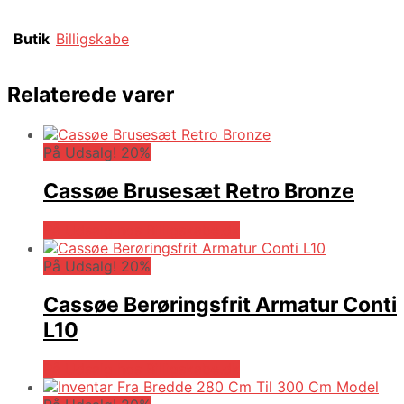
Butik
Billigskabe
Relaterede varer
På Udsalg! 20%
Cassøe Brusesæt Retro Bronze
På Udsalg hos Billigskabe.dk
På Udsalg! 20%
Cassøe Berøringsfrit Armatur Conti
L10
På Udsalg hos Billigskabe.dk